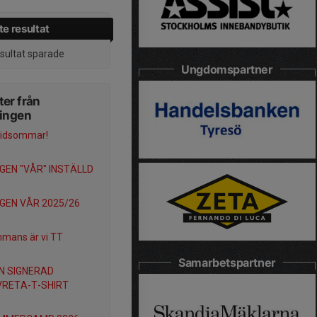
e resultat
esultat sparade
Ungdomspartner
er från
ningen
Midsommar!
GEN "VÅR" INSTÄLLD
GEN VÅR 2025/26
mmans är vi TT
Samarbetspartner
EN SIGNERAD
RETA-T-SHIRT