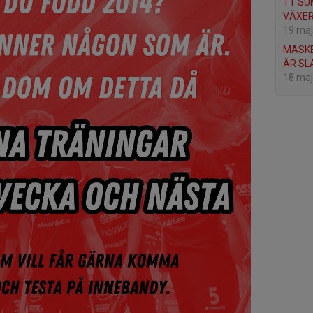
TT S
VÄXER
19 maj
MASKE
ÄR SL
18 maj