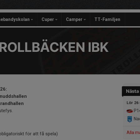
nebandyskolan
Cuper
Camper
TT-Familjen
ROLLBÄCKEN IBK
26:
Nästa
rnuddshallen
Lör 26
trandhallen
utefys.
P1
Nac
Alla m
ligatoriskt för att få spela)