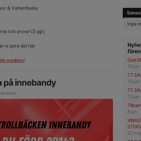
kor & Vattenflaska
Senast
Inga r
ärna och prova! (3 ggr)
Nyhet
kan ni göra det här:
före
k/bli-medlem/
Glad 
19 jun
TT-DA
a på innebandy
15 jun
TT-DA
entarer
12 jun
Tillsa
8 jun
VINN 
STORV
22 maj