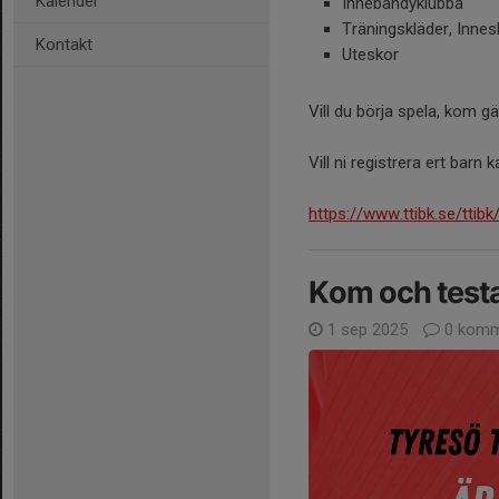
Kalender
Innebandyklubba
Träningskläder, Innes
Kontakt
Uteskor
Vill du börja spela, kom g
Vill ni registrera ert barn 
https://www.ttibk.se/ttib
Kom och test
1 sep 2025
0 komm