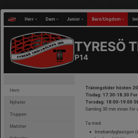
Herr
Dam
Junior
Barn/Ungdom
In
TYRESÖ T
P14
Träningstider hösten 20
Hem
Tisdag: 17.30-18.30 Fo
Torsdag: 18:00-19:00 S
Nyheter
Samling 30 min innan för 
Truppen
Ta med:
Matcher
Innebandyglasögon (ob