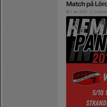
Match på Lör
1 okt 2024
0 komm