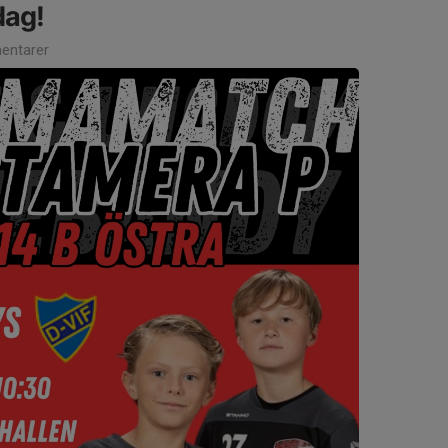
dag!
entarer