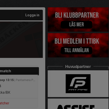
Logga in
Huvudpartner
 match
 sep 13:15
| Pantamera Pojkar 2014 B Södra
4
ka IBK
atcher