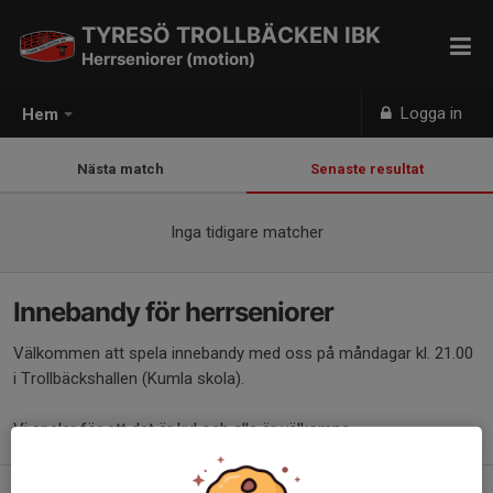
TYRESÖ TROLLBÄCKEN IBK
Herrseniorer (motion)
Logga in
Hem
Nästa match
Senaste resultat
Inga tidigare matcher
Innebandy för herrseniorer
Välkommen att spela innebandy med oss på måndagar kl. 21.00
i Trollbäckshallen (Kumla skola).
Vi spelar för att det är kul och alla är välkomna.