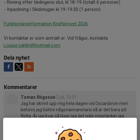
- Rivning efter tävlingens slut, kl 18-19 (totalt 6 personer)
- Inpackning i Skidstugan kl 19-19:30 (1 person)
Funktionärsinformation Kraftprovet 2026
Vi kontaktar er som anmält er. Vid frågor, kontakta
Louise.sahlin@hotmail.com
Dela nyhet
Kommentarer
Tomas Stigsson
2 jul, 15:51
Jag har skrivit upp mig hela dagen vid Oscarsbron men
behövs jag bättre någonannanstans så är det bara att
flytta. Är jag kvar så löser jag det själv misstänker jag.