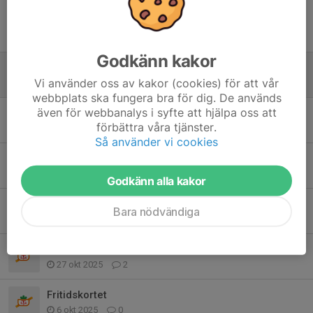
Tidigare nyheter
Godkänn kakor
Kraftprovet - FUNKTIONÄRSANMÄLAN
Vi använder oss av kakor (cookies) för att vår
1 jul, 21:16
1
webbplats ska fungera bra för dig. De används
även för webbanalys i syfte att hjälpa oss att
Bilder från TSOK MTB Race 2026
förbättra våra tjänster.
4 jun, 18:41
0
Så använder vi cookies
Avstängt pga TSOK MTB Race 30/5
27 maj, 00:38
0
Godkänn alla kakor
TSOK satsar på de som vill satsa.
Bara nödvändiga
6 nov 2025
0
NY KOD TILL SKIDSTUGAN
27 okt 2025
2
Fritidskortet
6 okt 2025
0