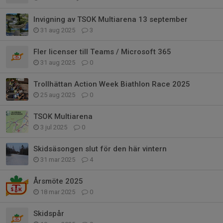
Invigning av TSOK Multiarena 13 september
31 aug 2025
3
Fler licenser till Teams / Microsoft 365
31 aug 2025
0
Trollhättan Action Week Biathlon Race 2025
25 aug 2025
0
TSOK Multiarena
3 jul 2025
0
Skidsäsongen slut för den här vintern
31 mar 2025
4
Årsmöte 2025
18 mar 2025
0
Skidspår