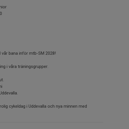
r
nior
30
d vår bana inför mtb-SM 2028!
ing i våra träningsgrupper.
ut.
ni
Uddevalla.
t rolig cykeldag i Uddevalla och nya minnen med