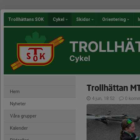
Trollhättans SOK
Cykel
Skidor
Orientering
I
TROLLHÄ
Cykel
Trollhättan M
Hem
4 jun, 18:52
0 komm
Nyheter
Våra grupper
Kalender