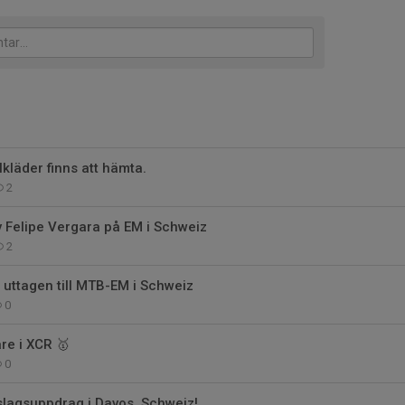
lkläder finns att hämta.
2
av Felipe Vergara på EM i Schweiz
2
 uttagen till MTB-EM i Schweiz
0
re i XCR 🥇
0
slagsuppdrag i Davos, Schweiz!