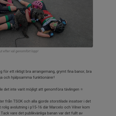
ut efter väl genomfört lopp!
g för ett riktigt bra arrangemang, grymt fina banor, bra
iga och hjälpsamma funktionärer!
e det inte varit möjligt att genomföra tävlingen ⭐️
er från TSOK och alla gjorde storstilade insatser i det
igt rolig avslutning i p15-16 där Marcelo och Vilner kom
 Tack vare det publikvänliga banan var det fullt av