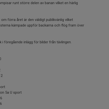
mpisar runt större delen av banan vilket en härlig
om förra året är den väldigt publikvänlig vilket
listerna kämpade uppför backarna och flög fram över
nk i föregående inlägg för bilder från tävlingen.
10
2
-12
port
son 5a U sport
16
16