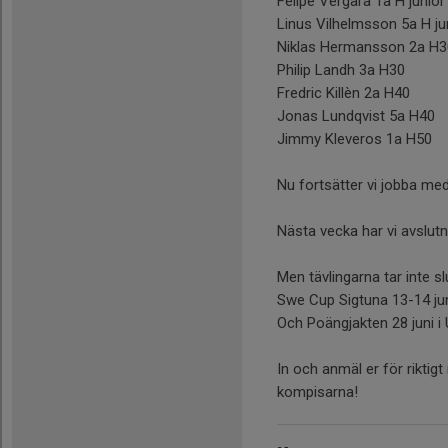
Felipe Vergara 1a H junio
Linus Vilhelmsson 5a H ju
Niklas Hermansson 2a H
Philip Landh 3a H30
Fredric Killèn 2a H40
Jonas Lundqvist 5a H40
Jimmy Kleveros 1a H50
Nu fortsätter vi jobba me
Nästa vecka har vi avslutn
Men tävlingarna tar inte sl
Swe Cup Sigtuna 13-14 ju
Och Poängjakten 28 juni i 
In och anmäl er för riktig
kompisarna!