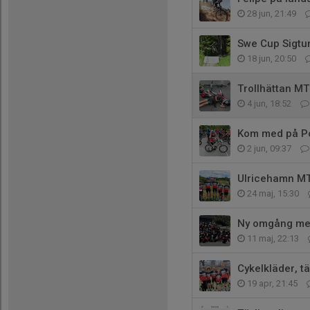
28 jun, 21:49
Swe Cup Sigtu
18 jun, 20:50
Trollhättan M
4 jun, 18:52
Kom med på Po
2 jun, 09:37
Ulricehamn M
24 maj, 15:30
Ny omgång med
11 maj, 22:13
Cykelkläder, t
19 apr, 21:45