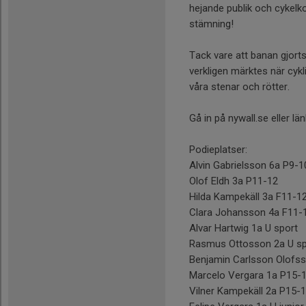
hejande publik och cykelko
stämning!
Tack vare att banan gjorts 
verkligen märktes när cyk
våra stenar och rötter.
Gå in på nywall.se eller lä
Podieplatser:
Alvin Gabrielsson 6a P9-
Olof Eldh 3a P11-12
Hilda Kampekäll 3a F11-1
Clara Johansson 4a F11
Alvar Hartwig 1a U sport
Rasmus Ottosson 2a U s
Benjamin Carlsson Olofs
Marcelo Vergara 1a P15-
Vilner Kampekäll 2a P15-