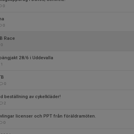
0
na
0
TB Race
0
ängjakt 28/6 i Uddevalla
1
TB
0
 beställning av cykelkläder!
2
ävlingar licenser och PPT från föräldramöten.
0