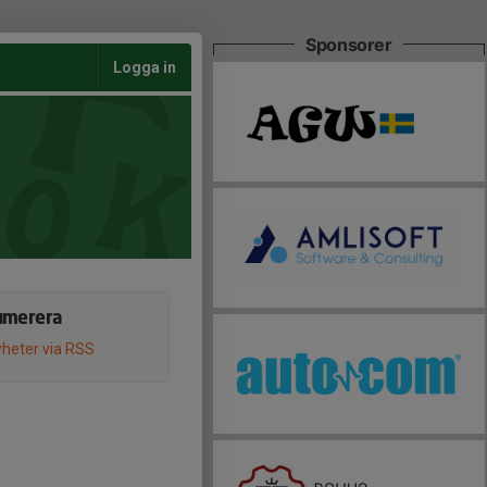
Sponsorer
Logga in
umerera
heter via RSS