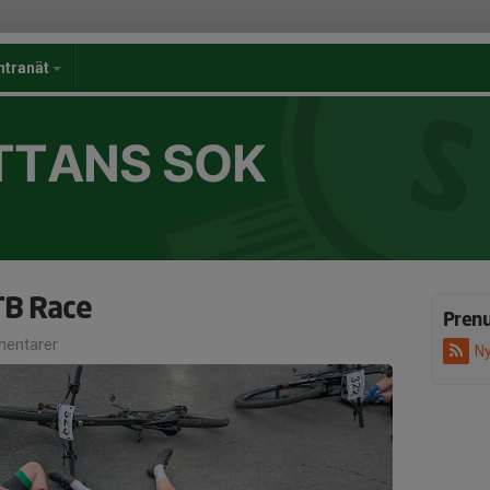
ntranät
TTANS SOK
TB Race
Pren
entarer
Ny