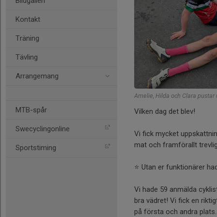
Bildgalleri
Kontakt
Träning
Tävling
Arrangemang
Amelie, Hilda och Clara pustar 
MTB-spår
Vilken dag det blev!
Swecyclingonline
Vi fick mycket uppskattnin
mat och framförallt trevl
Sportstiming
⭐️ Utan er funktionärer had
Vi hade 59 anmälda cyklist
bra vädret! Vi fick en rikt
på första och andra plats.