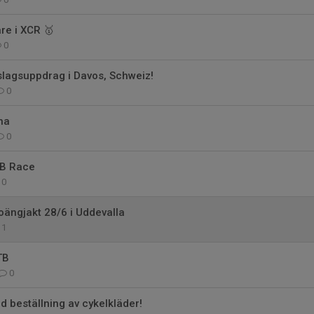
re i XCR 🥇
0
slagsuppdrag i Davos, Schweiz!
0
na
0
TB Race
0
ängjakt 28/6 i Uddevalla
1
TB
0
 beställning av cykelkläder!