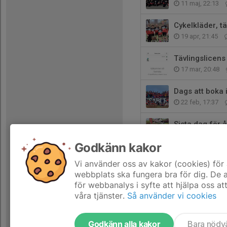
11 maj, 22:13
Cykelkläder, t
19 apr, 21:45
Tävlingslicens
17 mar, 20:48
Dags att boka 
22 feb, 17:37
Sista dag för 
28 jan, 21:41
Godkänn kakor
Klädbeställnin
Vi använder oss av kakor (cookies) för 
11 jan, 09:49
webbplats ska fungera bra för dig. De
för webbanalys i syfte att hjälpa oss at
våra tjänster.
Så använder vi cookies
Godkänn alla kakor
Bara nödv