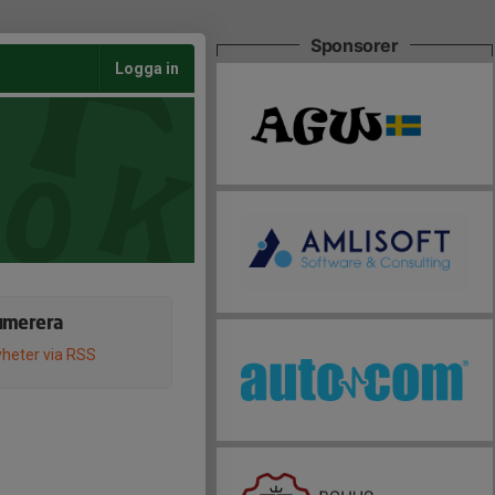
Sponsorer
Logga in
umerera
heter via RSS