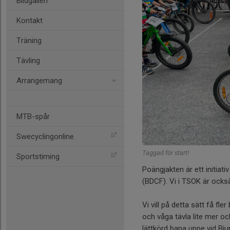
Bildgalleri
Kontakt
Träning
Tävling
Arrangemang
MTB-spår
Swecyclingonline
Taggad för start!
Sportstiming
Poängjakten är ett initiat
(BDCF). Vi i TSOK är också
Vi vill på detta sätt få 
och våga tävla lite mer och
lättkörd bana uppe vid Bju