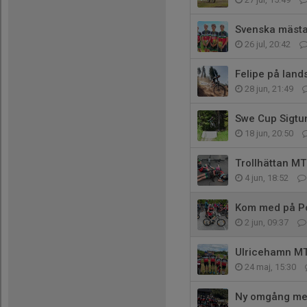
Svenska mästa
26 jul, 20:42
Felipe på land
28 jun, 21:49
Swe Cup Sigtu
18 jun, 20:50
Trollhättan M
4 jun, 18:52
Kom med på Po
2 jun, 09:37
Ulricehamn M
24 maj, 15:30
Ny omgång med