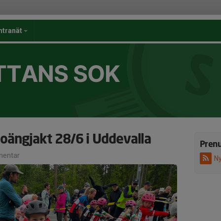
ntranät
TTANS SOK
ängjakt 28/6 i Uddevalla
Pren
entar
Ny