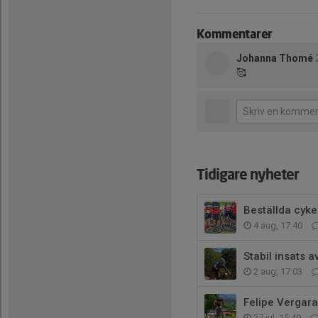
Kommentarer
Johanna Thomé
🥰
Tidigare nyheter
Beställda cyke
4 aug, 17:40
Stabil insats 
2 aug, 17:03
Felipe Vergara
27 jul, 15:49