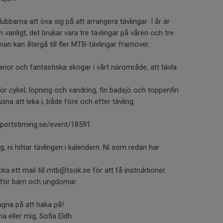
lubbarna att öva sig på att arrangera tävlingar. I år är
än vanligt, det brukar vara tre tävlingar på våren och tre
an kan återgå till fler MTB-tävlingar framöver.
nor och fantastiska skogar i vårt närområde, att tävla
 för cykel, löpning och vandring, fin badsjö och toppenfin
na att leka i, både före och efter tävling.
portstiming.se/event/18591
, ni hittar tävlingen i kalendern. Ni som redan har
cka ett mail till mtb@tsok.se för att få instruktioner.
s för barn och ungdomar.
gna på att haka på!
na eller mig, Sofia Eldh