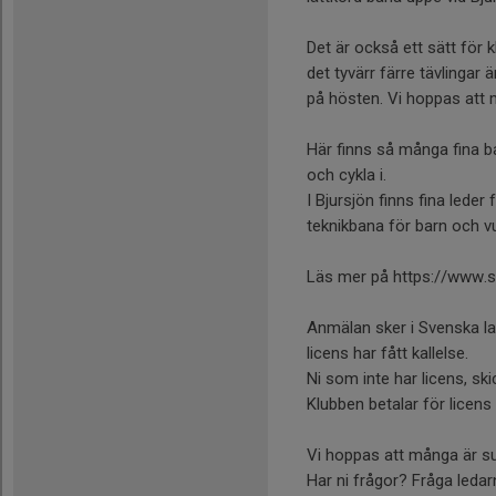
Det är också ett sätt för k
det tyvärr färre tävlingar 
på hösten. Vi hoppas att m
Här finns så många fina ba
och cykla i.
I Bjursjön finns fina leder
teknikbana för barn och vux
Läs mer på https://www.s
Anmälan sker i Svenska lag
licens har fått kallelse.
Ni som inte har licens, ski
Klubben betalar för licen
Vi hoppas att många är su
Har ni frågor? Fråga ledar