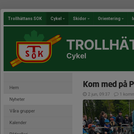
Trollhättans SOK
Cykel
Skidor
Orientering
I
TROLLHÄ
Cykel
Kom med på Po
Hem
2 jun, 09:37
1 komm
Nyheter
Våra grupper
Kalender