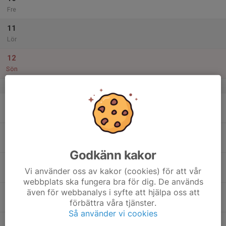
Fre
11
Lör
12
Sön
v.29
13
Mån
14
Tis
Godkänn kakor
15
Vi använder oss av kakor (cookies) för att vår
Ons
webbplats ska fungera bra för dig. De används
även för webbanalys i syfte att hjälpa oss att
16
förbättra våra tjänster.
Tor
Så använder vi cookies
17