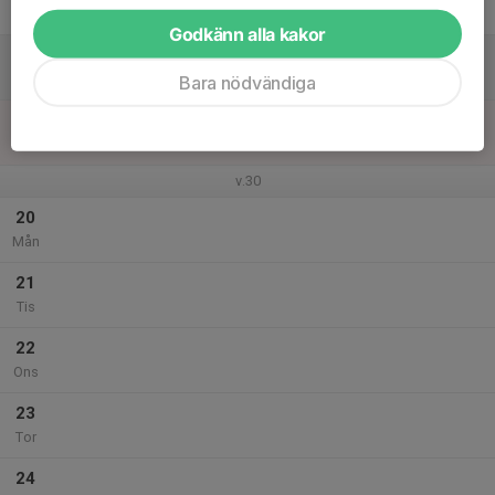
Fre
Godkänn alla kakor
18
Lör
Bara nödvändiga
19
Sön
v.30
20
Mån
21
Tis
22
Ons
23
Tor
24