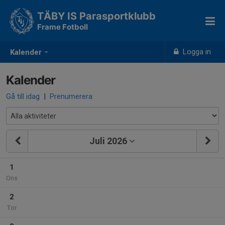
TÄBY IS Parasportklubb
Frame Fotboll
Logga in
Kalender
Kalender
Gå till idag
|
Prenumerera
Juli 2026
1
Ons
2
Tor