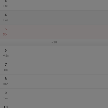
3
Fre
4
Lör
5
Sön
v.28
6
Mån
7
Tis
8
Ons
9
Tor
10