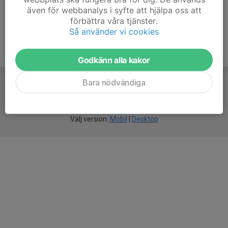
även för webbanalys i syfte att hjälpa oss att
förbättra våra tjänster.
Så använder vi cookies
Godkänn alla kakor
Bara nödvändiga
För
smarta
idrottsföreningar
Välj version:
Mobil
|
Desktop