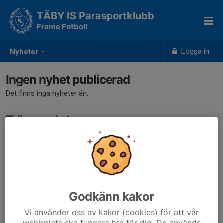
TÄBY IS Parasportklubb
Frame Fotboll
Logga in
Nyheter
Ingen nyhet publicerad
Det finns inga nyheter än.
Tidigare nyheter
Det finns inga tidigare nyheter
Godkänn kakor
Vi använder oss av kakor (cookies) för att vår
webbplats ska fungera bra för dig. De används