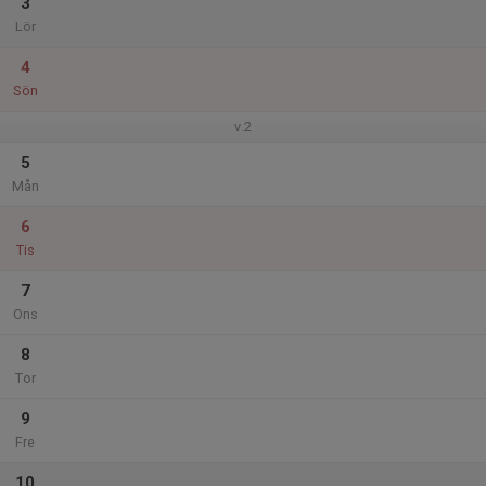
3
Lör
4
Sön
v.2
5
Mån
6
Tis
7
Ons
8
Tor
9
Fre
10