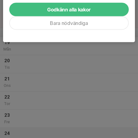
Lör
Godkänn alla kakor
18
Sön
Bara nödvändiga
v.4
19
Mån
20
Tis
21
Ons
22
Tor
23
Fre
24