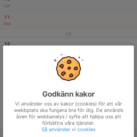
Lör
11
Sön
v.3
12
Mån
13
Tis
14
Ons
Godkänn kakor
15
Vi använder oss av kakor (cookies) för att vår
Tor
webbplats ska fungera bra för dig. De används
även för webbanalys i syfte att hjälpa oss att
16
förbättra våra tjänster.
Fre
Så använder vi cookies
17