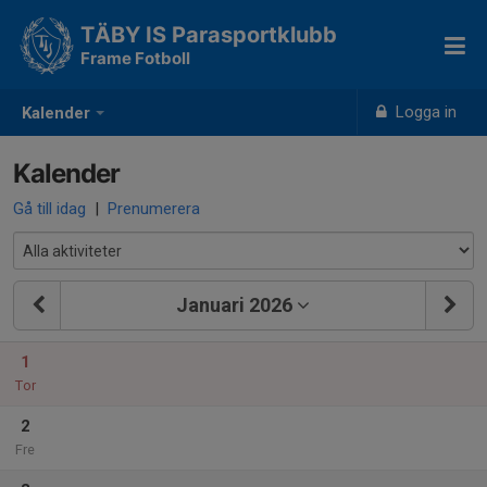
TÄBY IS Parasportklubb
Frame Fotboll
Logga in
Kalender
Kalender
Gå till idag
|
Prenumerera
Januari 2026
1
Tor
2
Fre