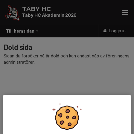
TÄBY HC
Täby HC Akademin 2026
Logga in
Till hemsidan
Dold sida
Sidan du försöker nå är dold och kan endast nås av föreningens
administratörer.