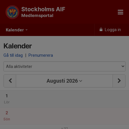
Stockholms AIF
Medlemsportal
Logga in
Kalender
Kalender
Gå till idag
|
Prenumerera
Augusti 2026
1
Lör
2
Sön
v.32