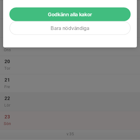
17
Mån
Godkänn alla kakor
18
Bara nödvändiga
Tis
19
Ons
20
Tor
21
Fre
22
Lör
23
Sön
v.35