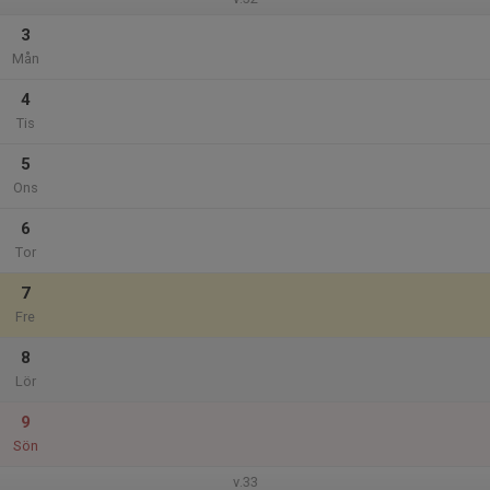
3
Mån
4
Tis
5
Ons
6
Tor
7
Fre
8
Lör
9
Sön
v.33