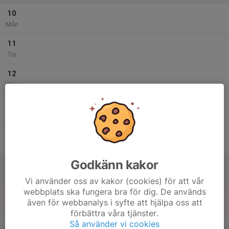
10
Mån
11
Tis
12
Ons
13
Tor
14
Fre
Godkänn kakor
15
Lör
Vi använder oss av kakor (cookies) för att vår
webbplats ska fungera bra för dig. De används
16
även för webbanalys i syfte att hjälpa oss att
Sön
förbättra våra tjänster.
v.34
Så använder vi cookies