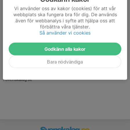
Vi använder oss av kakor (cookies) för att vår
webbplats ska fungera bra för dig. De används
även för webbanalys i syfte att hjälpa oss att
förbättra våra tjänster.
Så använder vi cookies
Godkänn alla kakor
Här hamnar automatiskt de senaste nyheterna på hemsidan. För
att kunna börja administrera hemsidan loggar du in högst upp till
Bara nödvändiga
höger.
/Svenskalag.se