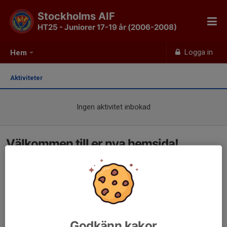
Stockholms AIF
HT25 - Juniorer 17-19 år (2006-2008)
Logga in
Hem
Aktiviteter
Ingen aktivitet inbokad
Välkommen till er nya hemsida!
Godkänn kakor