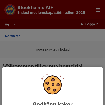
Stockholms AIF
Endast medlemskap/stödmedlem 2026
Logga in
Hem
Aktiviteter
Ingen aktivitet inbokad
Välkommen till er nya hemsida!
Godkänn kakor