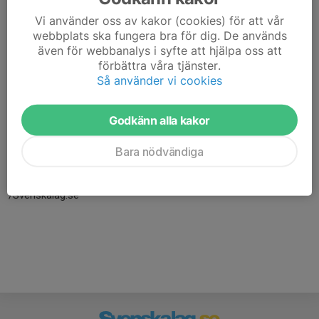
Vi använder oss av kakor (cookies) för att vår
webbplats ska fungera bra för dig. De används
även för webbanalys i syfte att hjälpa oss att
förbättra våra tjänster.
Så använder vi cookies
Godkänn alla kakor
Här hamnar automatiskt de senaste nyheterna på hemsidan. För
att kunna börja administrera hemsidan loggar du in högst upp till
Bara nödvändiga
höger.
/Svenskalag.se