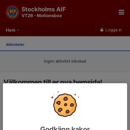
Stockholms AIF
VT26 - Motionsbox
Logga in
Hem
Aktiviteter
Ingen aktivitet inbokad
Välkommen till er nya hemsida!
Godkänn kakor