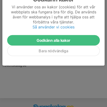
Vi använder oss av kakor (cookies) för att vår
webbplats ska fungera bra för dig. De används
även för webbanalys i syfte att hjälpa oss att
förbättra våra tjänster.
Så använder vi cookies
Godkänn alla kakor
Här hamnar automatiskt de senaste nyheterna på hemsidan. För
att kunna börja administrera hemsidan loggar du in högst upp till
Bara nödvändiga
höger.
/Svenskalag.se