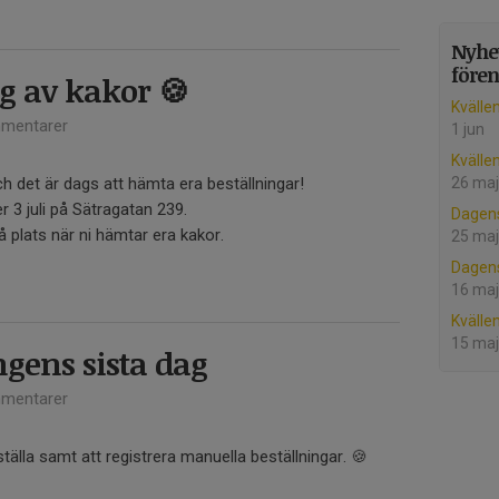
Nyhet
före
 av kakor 🍪
Kvälle
mentarer
1 jun
Kvälle
 det är dags att hämta era beställningar!
26 maj
 3 juli på Sätragatan 239.
Dagen
å plats när ni hämtar era kakor.
25 maj
Dagen
16 maj
Kvälle
15 maj
ngens sista dag
mentarer
ställa samt att registrera manuella beställningar. 🍪