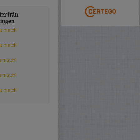
er från
ningen
ns match!
ns match!
s match!
s match!
ns match!