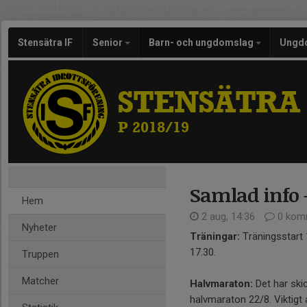
Stensätra IF
Senior
Barn- och ungdomslag
Ungd
STENSÄTRA 
P 2018/19
Samlad info 
Hem
2 aug, 14:36
0 kom
Nyheter
Träningar:
Träningsstart 
17.30.
Truppen
Matcher
Halvmaraton:
Det har skic
halvmaraton 22/8. Viktigt a