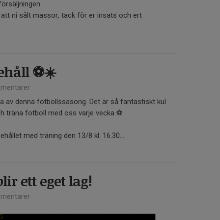
försäljningen.
r att ni sålt massor, tack för er insats och ert
åll ⚽️☀️
mentarer
va av denna fotbollssäsong. Det är så fantastiskt kul
ch träna fotboll med oss varje vecka ⚽️
ehållet med träning den 13/8 kl. 16.30....
lir ett eget lag!
mentarer