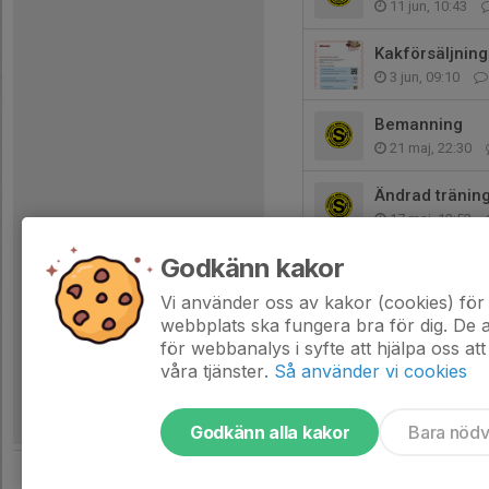
11 jun, 10:43
Kakförsäljning
3 jun, 09:10
Bemanning
21 maj, 22:30
Ändrad tränin
17 maj, 12:53
Godkänn kakor
Bandklippning
14 maj, 09:02
Vi använder oss av kakor (cookies) för 
webbplats ska fungera bra för dig. De
för webbanalys i syfte att hjälpa oss att
våra tjänster.
Så använder vi cookies
Godkänn alla kakor
Bara nöd
Tjäna pengar till laget