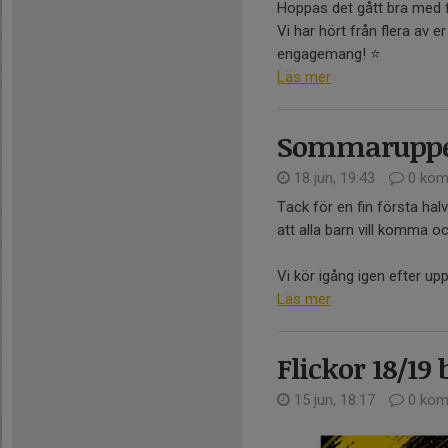
Hoppas det gått bra med 
Vi har hört från flera av e
engagemang! ⭐️
Läs mer
Sommaruppeh
18 jun, 19:43
0 kom
Tack för en fin första hal
att alla barn vill komma o
Vi kör igång igen efter upp
Läs mer
Flickor 18/19 b
15 jun, 18:17
0 kom