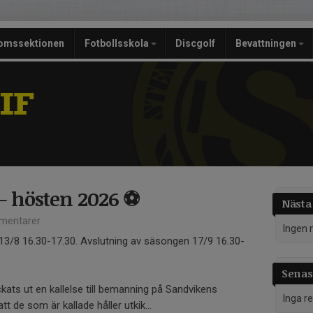
omssektionen
Fotbollsskola
Discgolf
Bevattningen
IF
– hösten 2026 ⚽
Nästa
mentarer
Ingen 
13/8 16.30-17.30. Avslutning av säsongen 17/9 16.30-
Senast
kats ut en kallelse till bemanning på Sandvikens
Inga r
tt de som är kallade håller utkik...