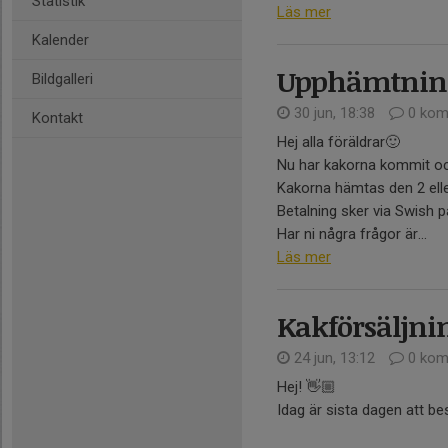
Statistik
Läs mer
Kalender
Upphämtning
Bildgalleri
30 jun, 18:38
0 kom
Kontakt
Hej alla föräldrar🙂
Nu har kakorna kommit och
Kakorna hämtas den 2 eller
Betalning sker via Swish p
Har ni några frågor är...
Läs mer
Kakförsäljni
24 jun, 13:12
0 kom
Hej! 👋🏼
Idag är sista dagen att be