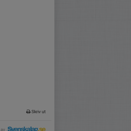
Skriv ut
 av