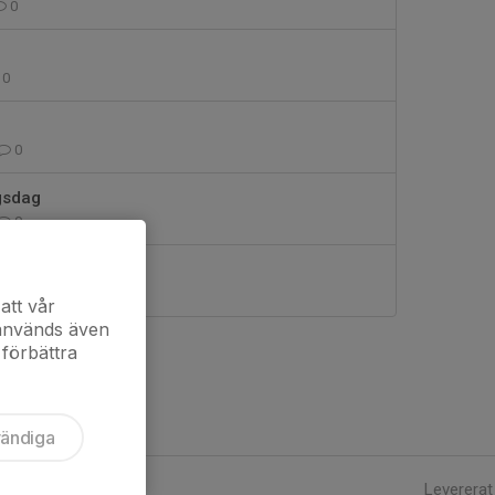
0
0
0
gsdag
0
 22/5
1
att vår
 används även
 förbättra
vändiga
Levererat