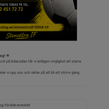
teg!
🌟
tt på ledarsidan får vi äntligen möjlighet att starta
r vi upp oss och siktar på att bli ett större gäng...
g föräldrarmötet