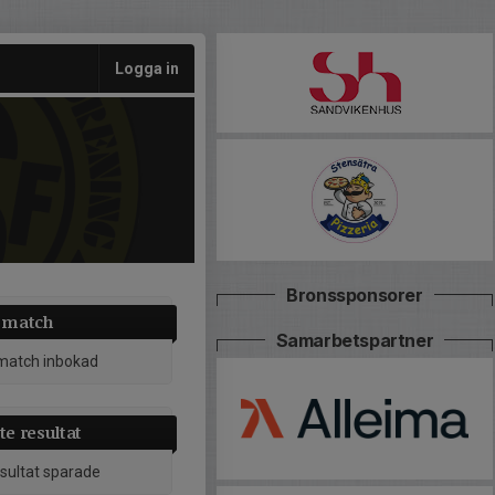
Logga in
Bronssponsorer
 match
Samarbetspartner
match inbokad
e resultat
esultat sparade