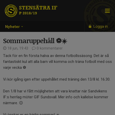
STENSÄTRA IF
P 2018/19
Logga in
Nyheter
Sommaruppehåll ⚽️☀️
18 jun, 19:43
0 kommentarer
Tack för en fin första halva av denna fotbollssäsong. Det är så
fantastiskt kul att alla barn vill komma och träna fotboll med oss
varje vecka ⚽️
Vi kör igång igen efter uppehållet med träning den 13/8 kl. 16.30.
Den 1/8 har vi fått möjligheten att vara knattar när Sandvikens
IF:s herrlag möter GIF Sundsvall. Mer info och kallelse kommer
närmare. 😊
Vi önskar er en härlig sommar! ☀️