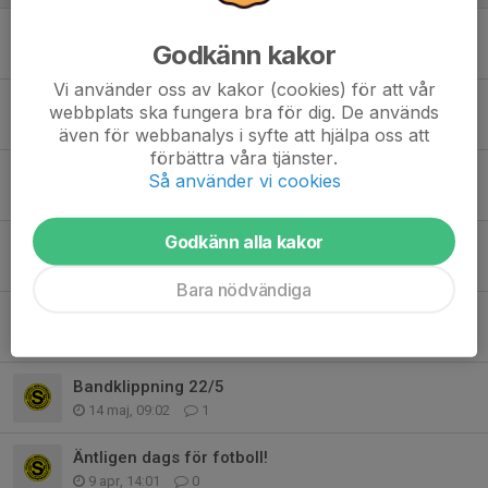
Flickor 18/19 blir ett eget lag!
Godkänn kakor
15 jun, 18:17
0
Vi använder oss av kakor (cookies) för att vår
Sammanfattning föräldrarmötet
webbplats ska fungera bra för dig. De används
11 jun, 10:43
0
även för webbanalys i syfte att hjälpa oss att
förbättra våra tjänster.
Kakförsäljning
Så använder vi cookies
3 jun, 09:10
0
Godkänn alla kakor
Bemanning
21 maj, 22:30
0
Bara nödvändiga
Ändrad träningsdag
17 maj, 12:53
0
Bandklippning 22/5
14 maj, 09:02
1
Äntligen dags för fotboll!
9 apr, 14:01
0