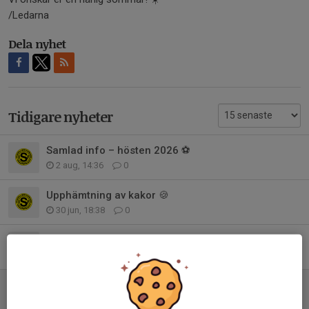
/Ledarna
Dela nyhet
Tidigare nyheter
Samlad info – hösten 2026 ⚽
2 aug, 14:36
0
Upphämtning av kakor 🍪
30 jun, 18:38
0
Kakförsäljningens sista dag
24 jun, 13:12
0
Sommaruppehåll ⚽️☀️
18 jun, 19:43
0