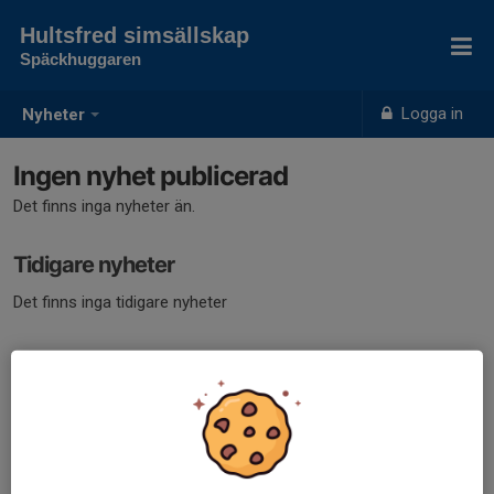
Hultsfred simsällskap
Späckhuggaren
Logga in
Nyheter
Ingen nyhet publicerad
Det finns inga nyheter än.
Tidigare nyheter
Det finns inga tidigare nyheter