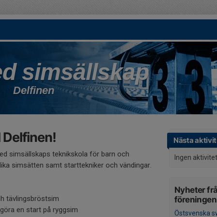
ed simsällskap
Delfinen
 Delfinen!
Nästa aktivit
fred simsällskaps teknikskola för barn och
Ingen aktivite
olika simsätten samt starttekniker och vändingar.
Nyheter fr
ch tävlingsbröstsim
föreningen
 göra en start på ryggsim
Östsvenska sw