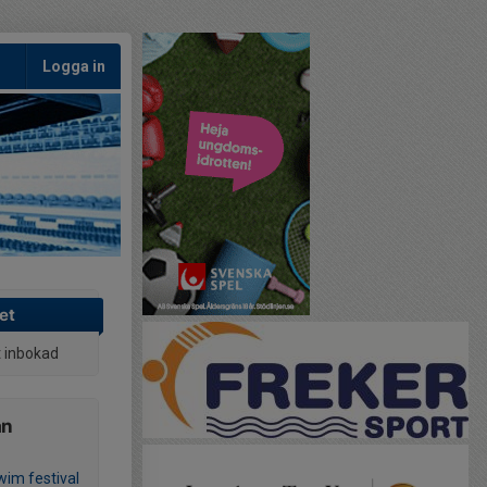
Logga in
et
t inbokad
ån
im festival