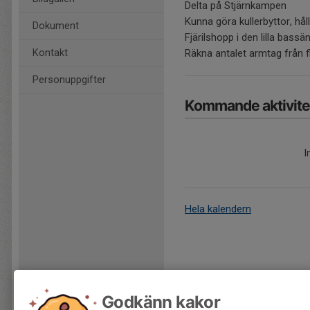
Delta på Stjärnkampen
Kunna göra kullerbyttor, hål
Dokument
Fjärilshopp i den lilla bass
Kontakt
Räkna antalet armtag från f
Personuppgifter
Kommande aktivite
I
Hela kalendern
Godkänn kakor