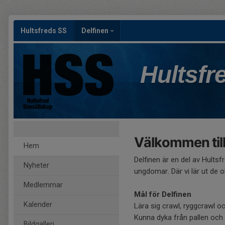
Hultsfreds SS
Delfinen
Hultsfr
Välkommen till
Hem
Delfinen är en del av Hults
Nyheter
ungdomar. Där vi lär ut de 
Medlemmar
Mål för Delfinen
Kalender
Lära sig crawl, ryggcrawl o
Kunna dyka från pallen och
Bildgalleri