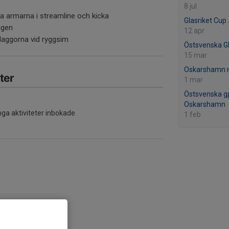
8 jul
la armarna i streamline och kicka
Glasriket Cup
ängen
12 apr
laggorna vid ryggsim
Östsvenska G
15 mar
Oskarshamn r
ter
1 mar
Östsvenska gp
Oskarshamn
nga aktiviteter inbokade
1 feb