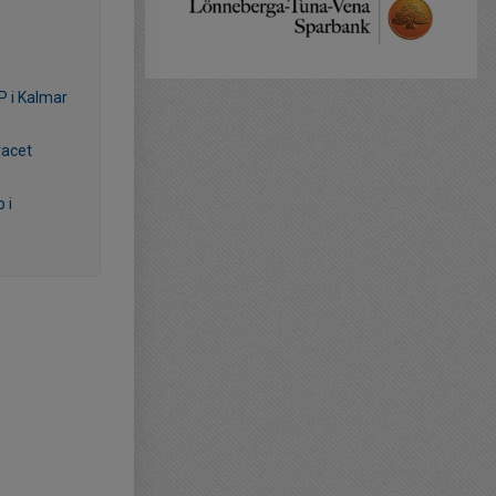
P i Kalmar
acet
 i