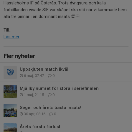
Hässleholms IF på Österås. Trots dyngsura och kalla
förhållanden visade SIF var skåpet ska stå när vi kammade hem
alla tre pinnar i en dominant insats 👏🏻
Till...
Läs mer
Fler nyheter
Uppskjuten match ikväll
6 maj, 07:47
0
Mjällby numret för stora i seriefinalen
1 maj, 21:15
0
Seger och årets bästa insats!
30 apr, 08:16
0
Årets första förlust