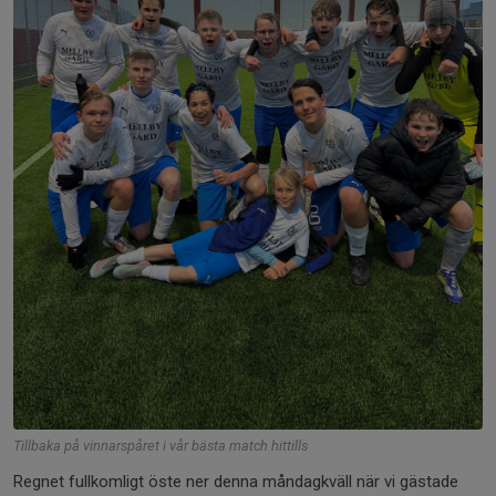
Tillbaka på vinnarspåret i vår bästa match hittills
Regnet fullkomligt öste ner denna måndagkväll när vi gästade