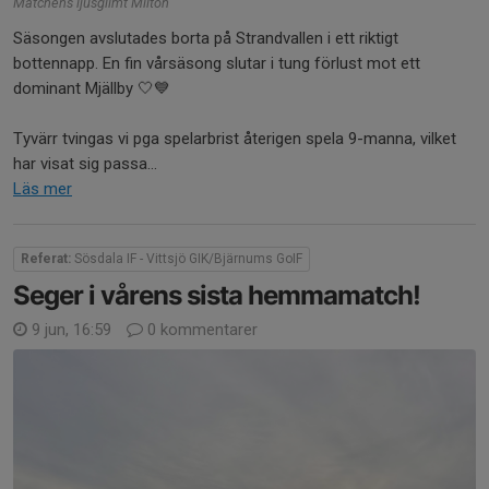
Matchens ljusglimt Milton
Säsongen avslutades borta på Strandvallen i ett riktigt
bottennapp. En fin vårsäsong slutar i tung förlust mot ett
dominant Mjällby 🤍💙
Tyvärr tvingas vi pga spelarbrist återigen spela 9-manna, vilket
har visat sig passa...
Läs mer
Referat:
Sösdala IF - Vittsjö GIK/Bjärnums GoIF
Seger i vårens sista hemmamatch!
9 jun, 16:59
0 kommentarer