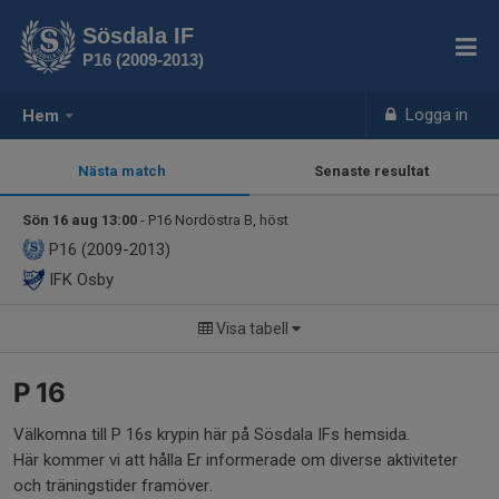
Sösdala IF
P16 (2009-2013)
Logga in
Hem
Nästa match
Senaste resultat
Sön 16 aug 13:00
- P16 Nordöstra B, höst
P16 (2009-2013)
IFK Osby
Visa tabell
P 16
Välkomna till P 16s krypin här på Sösdala IFs hemsida.
Här kommer vi att hålla Er informerade om diverse aktiviteter
och träningstider framöver.