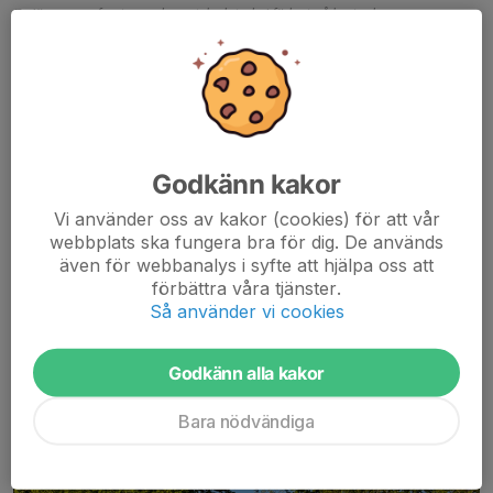
En jämn men frustrerande match slutade i förlust på bortaplan
𝐊𝐫𝐢𝐬𝐭𝐢𝐚𝐧𝐬𝐭𝐚𝐝 𝐅𝐂 - 𝐒𝐈𝐅 𝟒-𝟏
Fredagsmatch igen och ännu en gång var förutsättningarna
klockrena. I en jämn match är det tyvärr hemmalaget som drar
det längsta strået och SIF lämnar Vilans IP utan några...
Läs mer
Godkänn kakor
Vi använder oss av kakor (cookies) för att vår
Referat:
Sösdala IF - Ifö Bromölla IF
webbplats ska fungera bra för dig. De används
Dans, tre pinnar och serieledning i
även för webbanalys i syfte att hjälpa oss att
förbättra våra tjänster.
årets bästa kväll!
Så använder vi cookies
22 maj, 23:16
0 kommentarer
Godkänn alla kakor
Bara nödvändiga