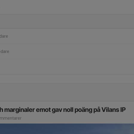
n
dare
edare
 marginaler emot gav noll poäng på Vilans IP
mmentarer