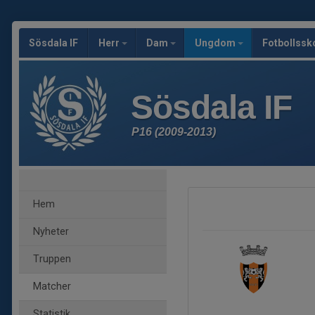
Sösdala IF
Herr
Dam
Ungdom
Fotbollssk
Sösdala IF
P16 (2009-2013)
Hem
Nyheter
Truppen
Matcher
Statistik