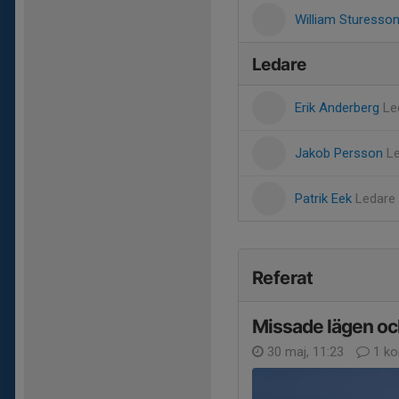
William Sturesso
Ledare
Erik Anderberg
Le
Jakob Persson
L
Patrik Eek
Ledare
Referat
Missade lägen och
30 maj, 11:23
1 ko