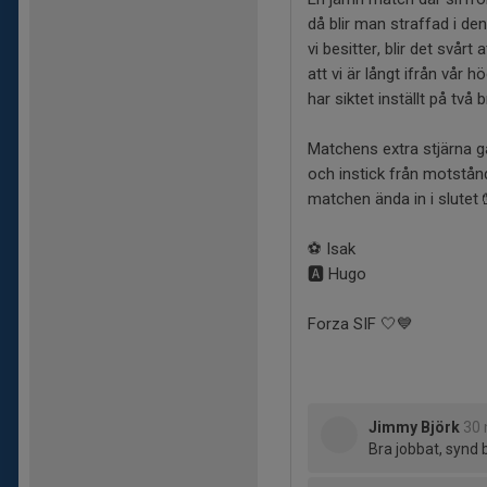
då blir man straffad i de
vi besitter, blir det svå
att vi är långt ifrån vår 
har siktet inställt på t
Matchens extra stjärna g
och instick från motstån
matchen ända in i slutet 
⚽️ Isak
🅰️ Hugo
Forza SIF 🤍💙
Jimmy Björk
30 
Bra jobbat, synd 