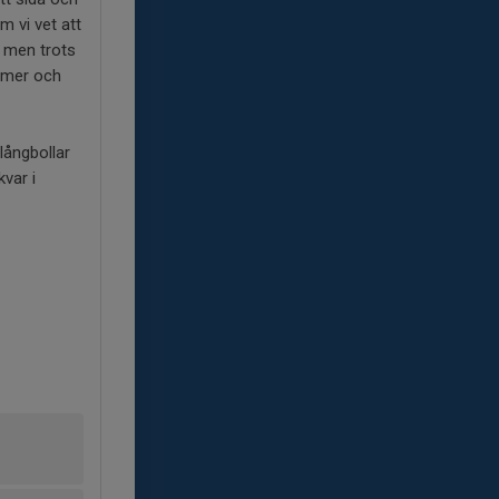
m vi vet att
, men trots
t mer och
långbollar
var i