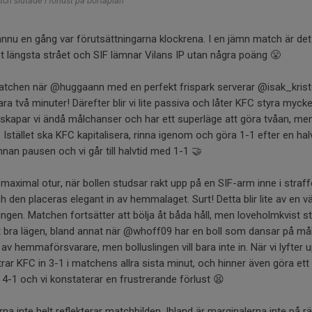
h slutade i förlust på bortaplan

nu en gång var förutsättningarna klockrena. I en jämn match är det 
längsta strået och SIF lämnar Vilans IP utan några poäng 😤
matchen när @huggaann med en perfekt frispark serverar @isak_kris
ra två minuter! Därefter blir vi lite passiva och låter KFC styra mycke
 skapar vi ändå målchanser och har ett superläge att göra tvåan, men
. Istället ska KFC kapitalisera, rinna igenom och göra 1-1 efter en ha
nan pausen och vi går till halvtid med 1-1 🤝
maximal otur, när bollen studsar rakt upp på en SIF-arm inne i straf
h den placeras elegant in av hemmalaget. Surt! Detta blir lite av en 
ningen. Matchen fortsätter att bölja åt båda håll, men loveholmkvist 
et bra lägen, bland annat när @whoff09 har en boll som dansar på mål
v hemmaförsvarare, men bolluslingen vill bara inte in. När vi lyfter up
ntrar KFC in 3-1 i matchens allra sista minut, och hinner även göra ett t
4-1 och vi konstaterar en frustrerande förlust 😫
na inte helt reflekterar matchbilden. Ibland är marginalerna inte på rä