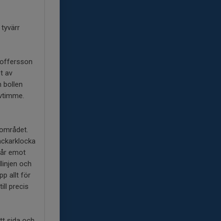
tyvärr
toffersson
t av
 bollen
lvtimme.
fområdet.
väckarklocka
står emot
linjen och
p allt för
ill precis
tt sida och