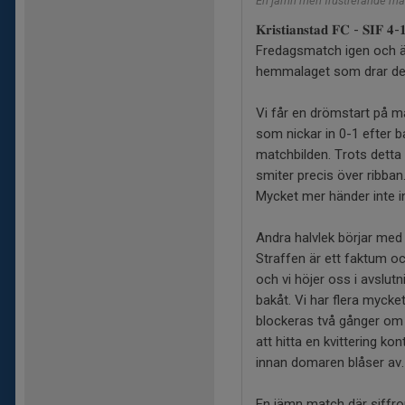
En jämn men frustrerande matc
𝐊𝐫𝐢𝐬𝐭𝐢𝐚𝐧𝐬𝐭𝐚𝐝 𝐅𝐂 - 𝐒𝐈𝐅 𝟒-
Fredagsmatch igen och än
hemmalaget som drar det 
Vi får en drömstart på 
som nickar in 0-1 efter ba
matchbilden. Trots detta
smiter precis över ribban
Mycket mer händer inte in
Andra halvlek börjar med 
Straffen är ett faktum oc
och vi höjer oss i avslut
bakåt. Vi har flera myck
blockeras två gånger om a
att hitta en kvittering ko
innan domaren blåser av. 
En jämn match där siffror