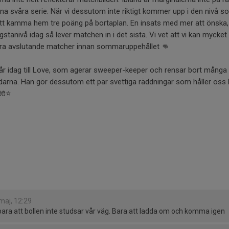
nna svåra serie. När vi dessutom inte riktigt kommer upp i den nivå so
rt att kamma hem tre poäng på bortaplan. En insats med mer att önska
högstanivå idag så lever matchen in i det sista. Vi vet att vi kan mycke
vå bra avslutande matcher innan sommaruppehållet 👊
år idag till Love, som agerar sweeper-keeper och rensar bort många 
darna. Han gör dessutom ett par svettiga räddningar som håller oss k
🧤⭐️
maj, 12:29
bara att bollen inte studsar vår väg. Bara att ladda om och komma igen