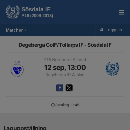
Sösdala IF
P16 (2009-2013)
Logga in
Matcher
Degeberga GoIF/Tollarps IF - Sösdala IF
P16 Nordöstra B, höst
12 sep, 13:00
Degeberga IP A-plan
Samling 11:45
Laguppställning