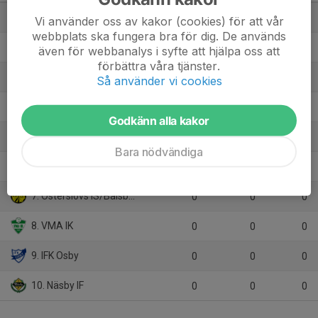
1. Wä IF
0
0
0
Vi använder oss av kakor (cookies) för att vår
webbplats ska fungera bra för dig. De används
2. Bjärnums GoIF/Vittsjö GIK
0
0
0
även för webbanalys i syfte att hjälpa oss att
förbättra våra tjänster.
3. Edenryds IF (HJ)
0
0
0
Så använder vi cookies
4. Degeberga GoIF/Tollarps IF
0
0
0
Godkänn alla kakor
5. Tyringe IF
0
0
0
Bara nödvändiga
6. Sösdala IF (P17)
0
0
0
7. Österslövs IS/Balsby SK
0
0
0
8. VMA IK
0
0
0
9. IFK Osby
0
0
0
10. Näsby IF
0
0
0