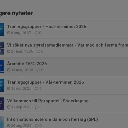
gare nyheter
Träningsgrupper - Höst-terminen 2026
6 aug, 16:37
0
Vi söker nya styrelsemedlemmar - Var med och forma fram
27 mar, 15:36
0
Årsmöte 16/4-2026
13 mar, 10:30
0
Träningsgrupper - Vår-terminen 2026
15 dec 2025
0
Välkommen till Parapadel i Söderköping
17 sep 2025
0
Informationsmöte om dam och herrlag (SPL)
26 aug 2025
0