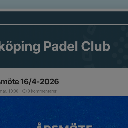
köping Padel Club
smöte 16/4-2026
mar, 10:30
0 kommentarer