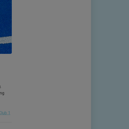
g
.
ing
Club 1