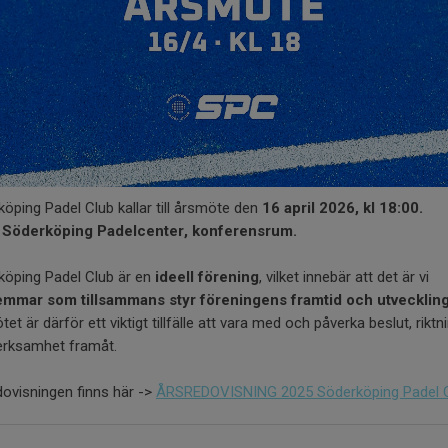
öping Padel Club kallar till årsmöte den
16 april 2026, kl 18:00.
: Söderköping Padelcenter, konferensrum.
köping Padel Club är en
ideell förening
, vilket innebär att det är vi
mmar som tillsammans styr föreningens framtid och utvecklin
et är därför ett viktigt tillfälle att vara med och påverka beslut, riktn
erksamhet framåt.
ovisningen finns här ->
ÅRSREDOVISNING 2025 Söderköping Padel 