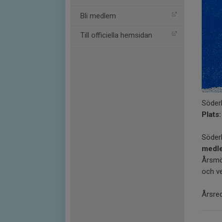
Bli medlem
Till officiella hemsidan
Söderk
Plats
Söder
medle
Årsmöt
och v
Årsred