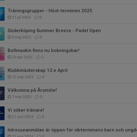
Träningsgrupper - Höst-terminen 2025
31 jul 2025
0
Söderköping Summer Breeze - Padel Open
9 maj 2025
0
Bollmaskin finns nu bokningsbar!
29 apr 2025
0
Klubbmästerskap 12:e April
12 mar 2025
0
Välkomna på Årsmöte!
7 mar 2025
0
Vi söker tränare!
21 nov 2024
0
Intresseanmälan är öppen för vårterminens barn och ung
21 nov 2024
0