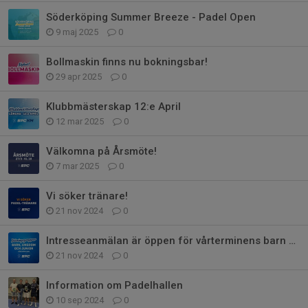
Söderköping Summer Breeze - Padel Open
9 maj 2025
0
Bollmaskin finns nu bokningsbar!
29 apr 2025
0
Klubbmästerskap 12:e April
12 mar 2025
0
Välkomna på Årsmöte!
7 mar 2025
0
Vi söker tränare!
21 nov 2024
0
Intresseanmälan är öppen för vårterminens barn och ungdomsgrupper
21 nov 2024
0
Information om Padelhallen
10 sep 2024
0