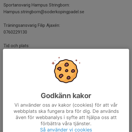
Sportansvarig Hampus Stringborn:
Hampus.stringborn@soderkopingpadel.se
Träningsansvarig Filip Ajaxén:
0760229130
Tid och plats:
Herrlaget: 2/9 kl 18:00 i hallen.
Damlaget: 2/9 kl 19:00 i hallen.
Med Vänliga Hälsningar
Söderköping Padel Club
Dela nyhet
Godkänn kakor
Vi använder oss av kakor (cookies) för att vår
webbplats ska fungera bra för dig. De används
även för webbanalys i syfte att hjälpa oss att
Tidigare nyheter
förbättra våra tjänster.
Så använder vi cookies