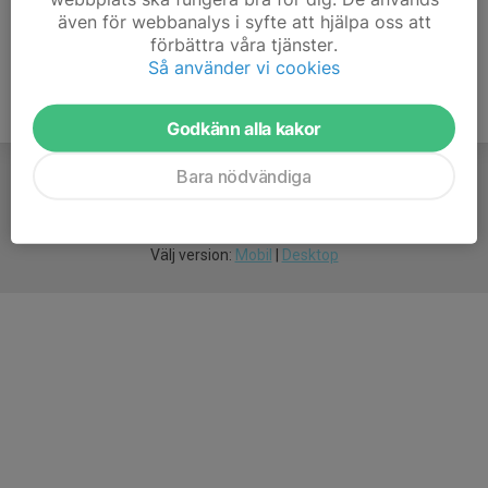
även för webbanalys i syfte att hjälpa oss att
förbättra våra tjänster.
Så använder vi cookies
Godkänn alla kakor
Bara nödvändiga
För
smarta
idrottsföreningar
Välj version:
Mobil
|
Desktop