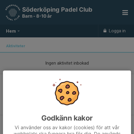
Söderköping Padel Club
Barn - 8-10 år
Logga in
Hem
Aktiviteter
Ingen aktivitet inbokad
Välkommen till träningsgruppen för 8-
10 år
Här finns kalender, kallelser och information.
Godkänn kakor
Vi använder oss av kakor (cookies) för att vår
webbplats ska fungera bra för dig. De används