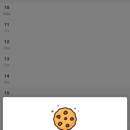
10
Mån
11
Tis
12
Ons
13
Tor
14
Fre
15
Lör
16
Sön
v.34