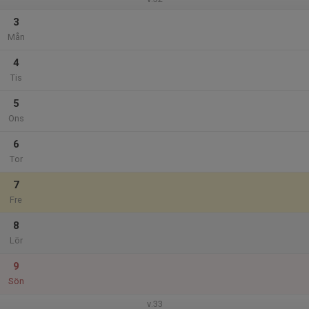
3
Mån
4
Tis
5
Ons
6
Tor
7
Fre
8
Lör
9
Sön
v.33