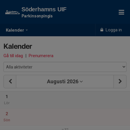
Söderhamns UIF
Parkinsonpingis
Logga in
Kalender
Kalender
Gå till idag
|
Prenumerera
Augusti 2026
1
Lör
2
Sön
v.32