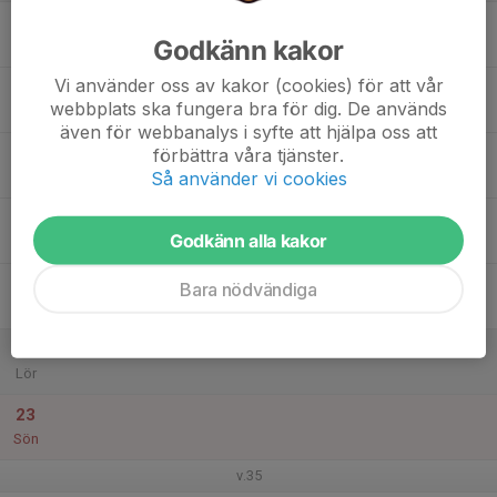
17
Godkänn kakor
Mån
Vi använder oss av kakor (cookies) för att vår
18
webbplats ska fungera bra för dig. De används
Tis
även för webbanalys i syfte att hjälpa oss att
19
förbättra våra tjänster.
Så använder vi cookies
Ons
20
Godkänn alla kakor
Tor
21
Bara nödvändiga
Fre
22
Lör
23
Sön
v.35