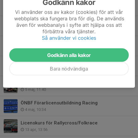
Godkänn kakor
Norrlandscupen 30-31 maj 2026
28 maj, 13:22
Vi använder oss av kakor (cookies) för att vår
webbplats ska fungera bra för dig. De används
Invigning Rallybana hos RB
även för webbanalys i syfte att hjälpa oss att
21 maj, 08:11
förbättra våra tjänster.
Så använder vi cookies
Crosskolan utgår 2026
18 maj, 11:17
Godkänn alla kakor
Vill du vara funktionär i sommar?
Bara nödvändiga
11 maj, 14:32
ÖNBF Folkracelicensutbildning
5 maj, 11:40
ÖNBF Förarlicensutbildning Racing
4 maj, 10:34
Licenskurs för Rallycross/Folkrace
13 apr, 13:56