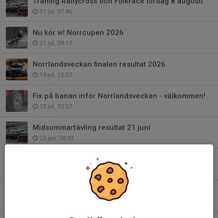
Träning Rallycross och Folkrace lördag 8 augusti
31 jul, 07:46
Nu kör vi! Norrcupen 2026
21 jul, 09:17
Norrlandsveckan finalen resultat 2026
19 jul, 13:35
Fix på banan inför Norrlandsveckan - välkommen!
13 jul, 10:57
Midsommartävling resultat 21 juni
22 jun, 08:33
Fixardagar Klutmarksbanan före tävling
11 jun, 17:11
Norrlandsveckan 2026
1 jun, 08:16