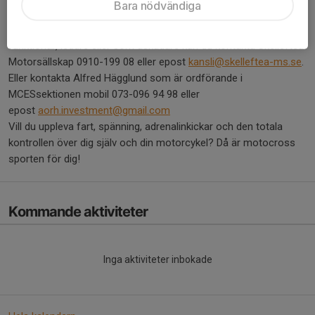
Bara nödvändiga
Vart kan jag vända mig?
Är du intresserad att börja med Motocross som förare,
funktionär, ledare eller som åskådare kan du kontakta Skellefteå
Motorsällskap 0910-199 08 eller epost
kansli@skelleftea-ms.se
.
Eller kontakta Alfred Hägglund som är ordförande i
MCESsektionen mobil 073-096 94 98 eller
epost
aorh.investment@gmail.com
Vill du uppleva fart, spänning, adrenalinkickar och den totala
kontrollen över dig själv och din motorcykel? Då är motocross
sporten för dig!
Kommande aktiviteter
Inga aktiviteter inbokade