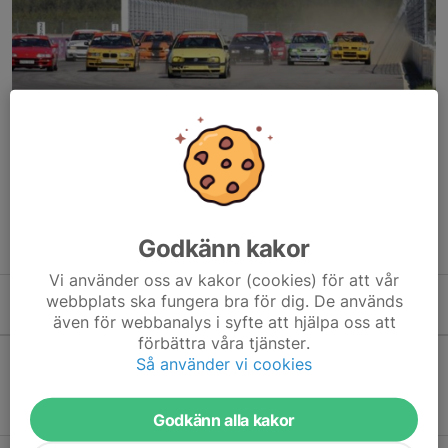
Racing körs på asfaltsbana, och vår närmaste bana är
Drivecenter Arena i Fällfors. Inom Skellefteå MS har vi främst
aktiva förare inom långlopp/endurance (Bengt Astergren
Trophy), Legends, Formel Vee och Time Attack.
Godkänn kakor
Vi använder oss av kakor (cookies) för att vår
webbplats ska fungera bra för dig. De används
Kommande aktiviteter
även för webbanalys i syfte att hjälpa oss att
förbättra våra tjänster.
Så använder vi cookies
Inga aktiviteter inbokade
Godkänn alla kakor