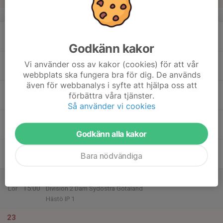
v.34
17
Mån
Godkänn kakor
18
Vi använder oss av kakor (cookies) för att vår
Tis
webbplats ska fungera bra för dig. De används
även för webbanalys i syfte att hjälpa oss att
19
förbättra våra tjänster.
Ons
Så använder vi cookies
20
Tor
Godkänn alla kakor
21
Bara nödvändiga
Fre
22
13:00
Match mot Lagans AIK
15:00
Lör
Division 2 Dam Sydöstra Götaland
Hästö IP 1
23