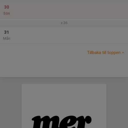
30
Sön
v.36
31
Mån
Tillbaka till toppen