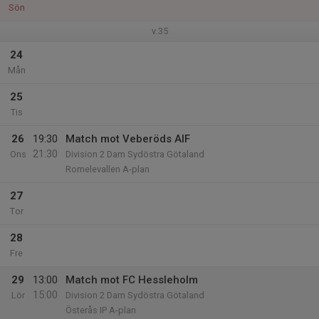
Sön
v.35
24
Mån
25
Tis
26
19:30
Match mot Veberöds AIF
21:30
Ons
Division 2 Dam Sydöstra Götaland
Romelevallen A-plan
27
Tor
28
Fre
29
13:00
Match mot FC Hessleholm
15:00
Lör
Division 2 Dam Sydöstra Götaland
Österås IP A-plan