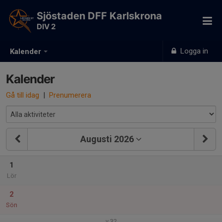
Sjöstaden DFF Karlskrona
DIV 2
Logga in
Kalender
Kalender
Gå till idag
|
Prenumerera
Augusti 2026
1
Lör
2
Sön
v.32