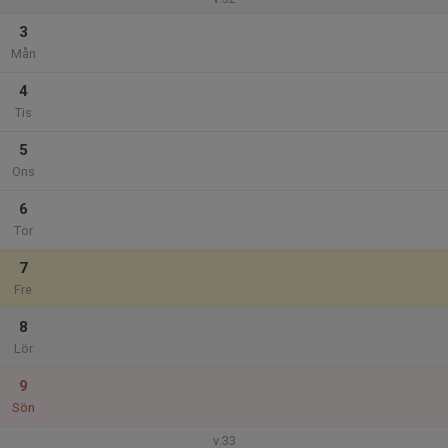
3
Mån
4
Tis
5
Ons
6
Tor
7
Fre
8
Lör
9
Sön
v.33