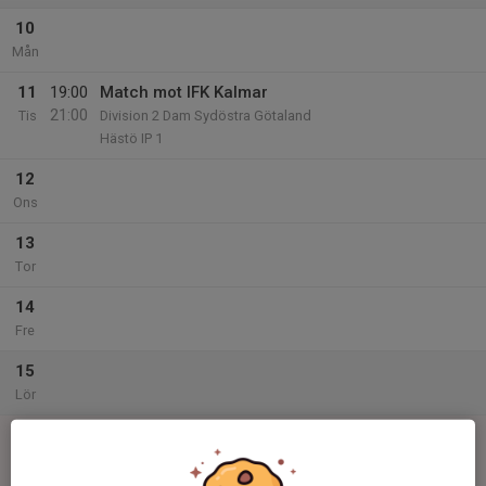
10
Mån
11
19:00
Match mot IFK Kalmar
21:00
Tis
Division 2 Dam Sydöstra Götaland
Hästö IP 1
12
Ons
13
Tor
14
Fre
15
Lör
16
13:00
Match mot Lunds SK
15:00
Sön
Division 2 Dam Sydöstra Götaland
Smörlyckans IP Plan 5