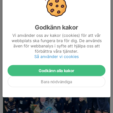
hemma på Hästö IP i Karlskrona.
Våra spelare kommer att värma upp och gå in med sin
moderklubbs matchtröja för att hylla den förening där allt en
Godkänn kakor
gång började....
Läs mer
Vi använder oss av kakor (cookies) för att vår
webbplats ska fungera bra för dig. De används
även för webbanalys i syfte att hjälpa oss att
Grattis Henke!
förbättra våra tjänster.
Så använder vi cookies
23 maj 2025
Godkänn alla kakor
Bara nödvändiga