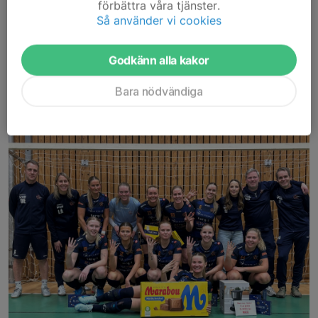
förbättra våra tjänster.
VÄLKOMNA!
Så använder vi cookies
Läs mer
Godkänn alla kakor
DIV 2
Fjärde raka i Maxi Cup!
Bara nödvändiga
28 dec 2025