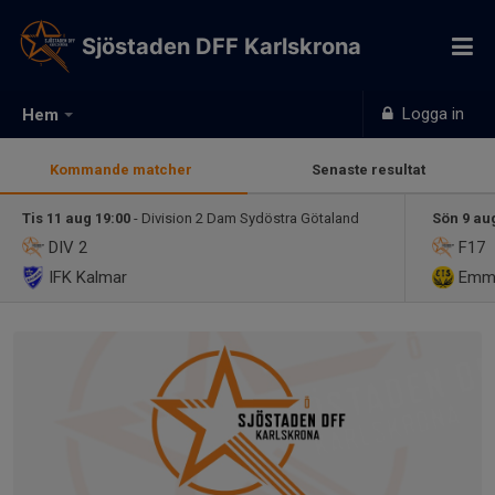
Sjöstaden DFF Karlskrona
Logga in
Hem
Kommande matcher
Senaste resultat
Tis 11 aug 19:00
- Division 2 Dam Sydöstra Götaland
Sön 9 au
DIV 2
F17
IFK Kalmar
Emma