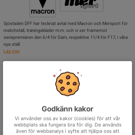
Sjöstaden DFF har tecknat avtal med Macron och Mersport för
matchställ, träningskläder m.m. och vi ser framemot
seriepremiären den 6/4 för Dam, respektive 11/4 för F17, i våra
nya ställ.
Läs mer
Kallelse till årsmöte 4/3
9 feb, 21:53
Vi kallar alla medlemmar till ordinarie årsmöte i Sjöstaden DFF
onsdagen den 4/3 kl 19:30 i Elcoms lokaler på Verkstadsgatan 2,
Karlskrona.
Godkänn kakor
Förslag till dagordning
Vi använder oss av kakor (cookies) för att vår
webbplats ska fungera bra för dig. De används
Verksamhetsberättelse 2025
även för webbanalys i syfte att hjälpa oss att