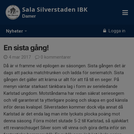
Sala Silverstaden IBK
Damer
Logga in
Nyheter
En sista gång!
4 mar 2017
0 kommentarer
Då är vi framme vid epilogen av säsongen. Sista gången det är
dags att packa matchtrunken och ladda för seriematch. Sista
gången det gäller att kräma ur allt för att få till en seger. På
menyn väntar starkast tänkbara lag i form av serieledande
Karlstad ungdom. Motståndarna har redan säkrat seriesegern
och vill garanterat ta ytterligare poäng och skapa en god känsla
inför deras kvalspel. Silverstaden kommer dock vilja annat då
Karlstad är det enda lag man inte lyckats plocka poäng mot
denna säsong. Förra mötet slutade 5-2 till Karlstad, så självklart
ett revanschsuget Silver som vill vinna och göra detta inför sin