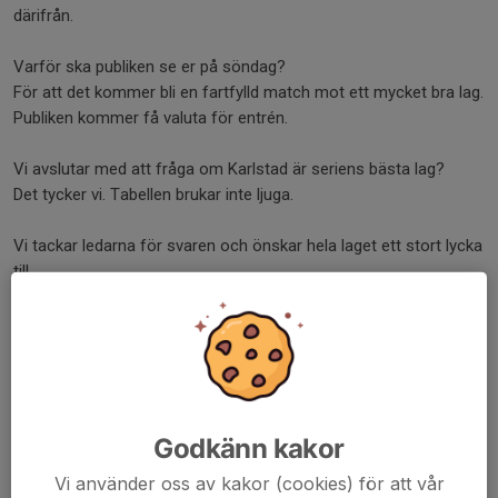
därifrån.
Varför ska publiken se er på söndag?
För att det kommer bli en fartfylld match mot ett mycket bra lag.
Publiken kommer få valuta för entrén.
Vi avslutar med att fråga om Karlstad är seriens bästa lag?
Det tycker vi. Tabellen brukar inte ljuga.
Vi tackar ledarna för svaren och önskar hela laget ett stort lycka
till.
Ja men då så publiken. Varmt välkomna på söndag 14.00 då vi
gästas av Karlstad. Vi är evigt tacksamma för ert stör under
säsongen och vill redan nu säga tack. Vi vill även tacka alla våra
sponsorer och ideella krafter som hjälper oss under säsongen.
Ni är ovärderliga!!
Godkänn kakor
Vi ses på söndag
Vi använder oss av kakor (cookies) för att vår