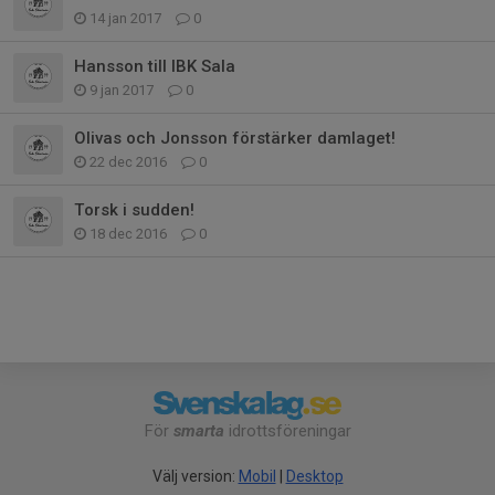
14 jan 2017
0
Hansson till IBK Sala
9 jan 2017
0
Olivas och Jonsson förstärker damlaget!
22 dec 2016
0
Torsk i sudden!
18 dec 2016
0
För
smarta
idrottsföreningar
Välj version:
Mobil
|
Desktop