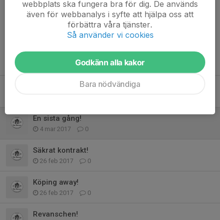
webbplats ska fungera bra för dig. De används
Dela nyhet
även för webbanalys i syfte att hjälpa oss att
förbättra våra tjänster.
Så använder vi cookies
Tidigare nyheter
Godkänn alla kakor
Bara nödvändiga
Damlaget i div 2
16 okt 2023
0
En sista gång!
4 mar 2017
0
Säkrat kontrakt!
26 feb 2017
0
Köping away!
26 feb 2017
0
Revanschen!