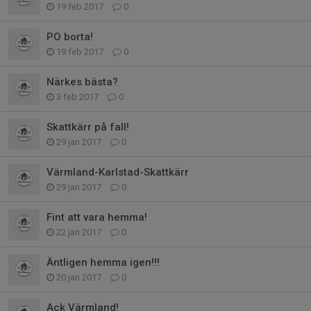
19 feb 2017
0
PO borta!
19 feb 2017
0
Närkes bästa?
3 feb 2017
0
Skattkärr på fall!
29 jan 2017
0
Värmland-Karlstad-Skattkärr
29 jan 2017
0
Fint att vara hemma!
22 jan 2017
0
Äntligen hemma igen!!!
20 jan 2017
0
Ack Värmland!