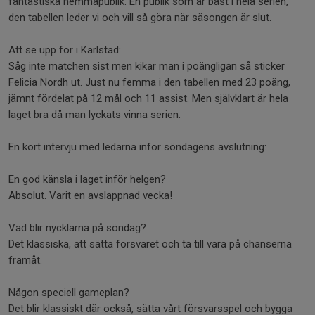
fantastiska hemmapublik. En publik som är bäst i hela serien,
den tabellen leder vi och vill så göra när säsongen är slut.
Att se upp för i Karlstad:
Såg inte matchen sist men kikar man i poängligan så sticker
Felicia Nordh ut. Just nu femma i den tabellen med 23 poäng,
jämnt fördelat på 12 mål och 11 assist. Men självklart är hela
laget bra då man lyckats vinna serien.
En kort intervju med ledarna inför söndagens avslutning:
En god känsla i laget inför helgen?
Absolut. Varit en avslappnad vecka!
Vad blir nycklarna på söndag?
Det klassiska, att sätta försvaret och ta till vara på chanserna
framåt.
Någon speciell gameplan?
Det blir klassiskt där också, sätta vårt försvarsspel och bygga