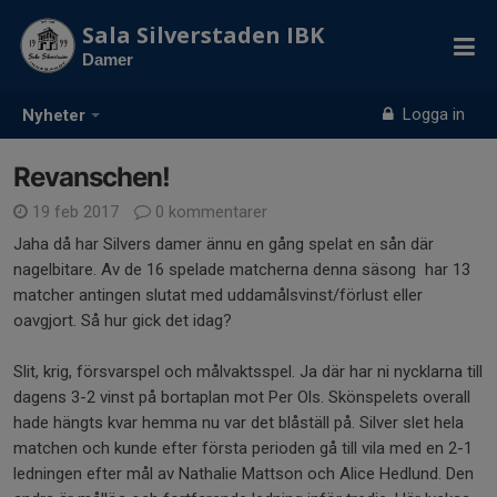
Sala Silverstaden IBK
Damer
Logga in
Nyheter
Revanschen!
19 feb 2017
0 kommentarer
Jaha då har Silvers damer ännu en gång spelat en sån där
nagelbitare. Av de 16 spelade matcherna denna säsong har 13
matcher antingen slutat med uddamålsvinst/förlust eller
oavgjort. Så hur gick det idag?
Slit, krig, försvarspel och målvaktsspel. Ja där har ni nycklarna till
dagens 3-2 vinst på bortaplan mot Per Ols. Skönspelets overall
hade hängts kvar hemma nu var det blåställ på. Silver slet hela
matchen och kunde efter första perioden gå till vila med en 2-1
ledningen efter mål av Nathalie Mattson och Alice Hedlund. Den