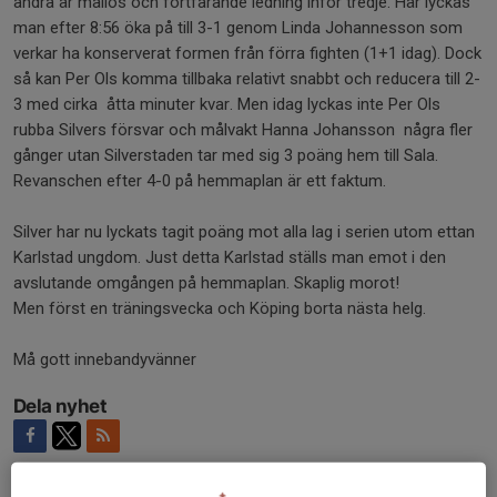
andra är mållös och fortfarande ledning inför tredje. Här lyckas
man efter 8:56 öka på till 3-1 genom Linda Johannesson som
verkar ha konserverat formen från förra fighten (1+1 idag). Dock
så kan Per Ols komma tillbaka relativt snabbt och reducera till 2-
3 med cirka åtta minuter kvar. Men idag lyckas inte Per Ols
rubba Silvers försvar och målvakt Hanna Johansson några fler
gånger utan Silverstaden tar med sig 3 poäng hem till Sala.
Revanschen efter 4-0 på hemmaplan är ett faktum.
Silver har nu lyckats tagit poäng mot alla lag i serien utom ettan
Karlstad ungdom. Just detta Karlstad ställs man emot i den
avslutande omgången på hemmaplan. Skaplig morot!
Men först en träningsvecka och Köping borta nästa helg.
Må gott innebandyvänner
Dela nyhet