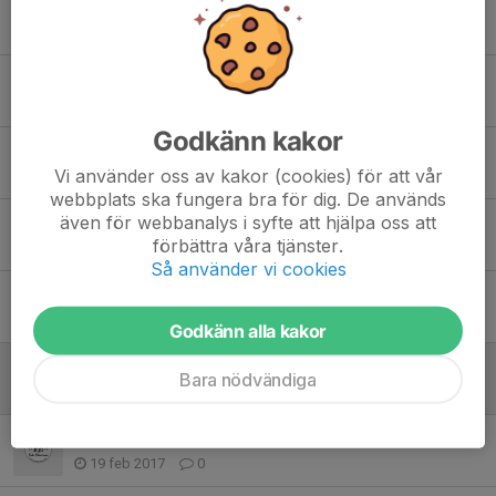
Tidigare nyheter
Damlaget i div 2
16 okt 2023
0
Godkänn kakor
En sista gång!
Vi använder oss av kakor (cookies) för att vår
4 mar 2017
0
webbplats ska fungera bra för dig. De används
även för webbanalys i syfte att hjälpa oss att
Säkrat kontrakt!
förbättra våra tjänster.
26 feb 2017
0
Så använder vi cookies
Köping away!
26 feb 2017
0
Godkänn alla kakor
Revanschen!
Bara nödvändiga
19 feb 2017
0
PO borta!
19 feb 2017
0