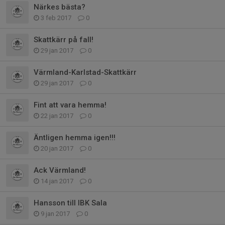
Närkes bästa?
3 feb 2017
0
Skattkärr på fall!
29 jan 2017
0
Värmland-Karlstad-Skattkärr
29 jan 2017
0
Fint att vara hemma!
22 jan 2017
0
Äntligen hemma igen!!!
20 jan 2017
0
Ack Värmland!
14 jan 2017
0
Hansson till IBK Sala
9 jan 2017
0