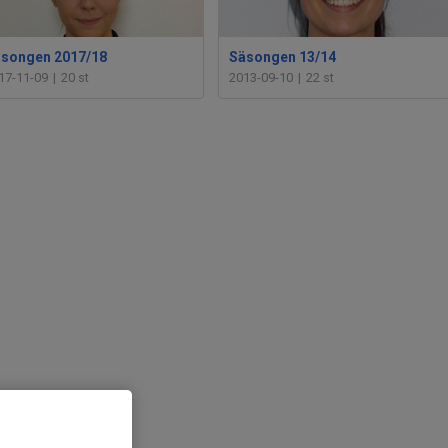
songen 2017/18
Säsongen 13/14
17-11-09
|
20 st
2013-09-10
|
22 st