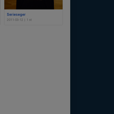
Serieseger
2011-03-12
|
1 st