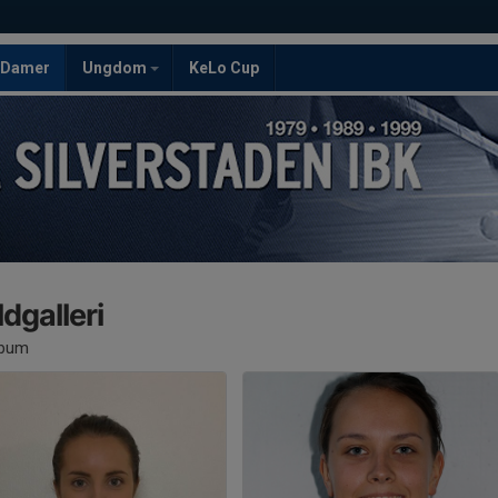
Damer
Ungdom
KeLo Cup
ldgalleri
lbum