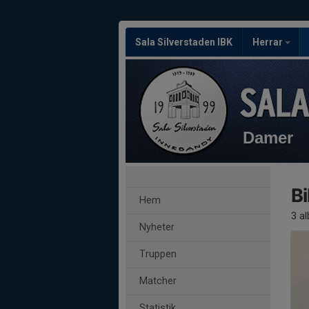
Sala Silverstaden IBK
Herrar
Damer
Bi
Hem
3 a
Nyheter
Truppen
Matcher
Statistik