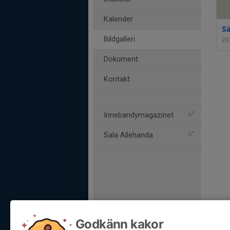
Kalender
Sä
Bildgalleri
20
Dokument
Kontakt
Innebandymagazinet
Sala Allehanda
Godkänn kakor