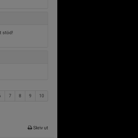
t stöd!
6
7
8
9
10
Skriv ut