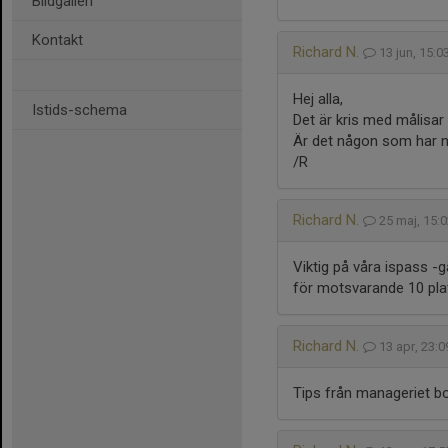
Bildgalleri
Kontakt
Richard N.
13 jun, 15:
Hej alla,
Istids-schema
Det är kris med målisar 
Är det någon som har nå
/R
Richard N.
25 maj, 15:
Viktig på våra ispass -
för motsvarande 10 plat
Richard N.
13 apr, 23:
Tips från manageriet bok