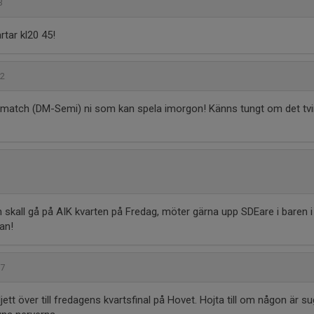
53
rtar kl20 45!
52
35-match (DM-Semi) ni som kan spela imorgon! Känns tungt om det tvi
m skall gå på AIK kvarten på Fredag, möter gärna upp SDEare i baren i
an!
57
jett över till fredagens kvartsfinal på Hovet. Hojta till om någon är su