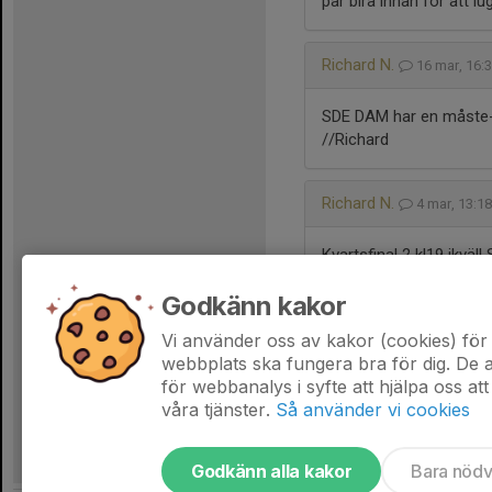
par bira innan för att l
Richard N.
16 mar, 16:
SDE DAM har en måste-ma
//Richard
Richard N.
4 mar, 13:1
Kvartsfinal 2 kl19 ikväl
Godkänn kakor
Vi använder oss av kakor (cookies) för 
webbplats ska fungera bra för dig. De
för webbanalys i syfte att hjälpa oss att
våra tjänster.
Så använder vi cookies
Godkänn alla kakor
Bara nöd