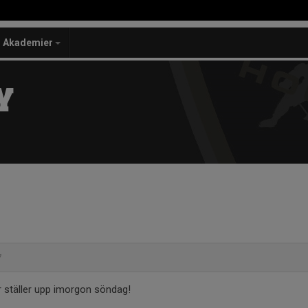
Akademier
Y
37
sar ställer upp imorgon söndag!