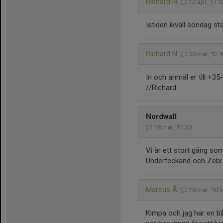
Richard N.
12 apr, 17:
Istiden ikväll söndag sta
Richard N.
30 mar, 12:
In och anmäl er till +
//Richard
Nordwall
18 mar, 11:20
Vi är ett stort gäng so
Underteckand och Zebr
Marcus Å.
18 mar, 10:
Kimpa och jag har en bil