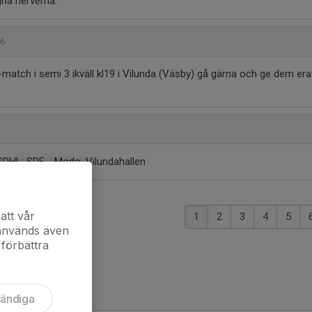
ugna nerverna.
36
tch i semi 3 ikväll kl19 i Vilunda (Väsby) gå gärna och ge dem era
8
l SDHL: SDE - Modo. Vilundahallen
att vår
1
2
3
4
5
 används även
 förbättra
vändiga