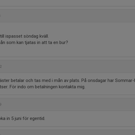
03
till ispasset söndag kväll.
n som kan tjatas in att ta en bur?
02
gäster betalar och tas med i mån av plats. På onsdagar har Sommar-h
ser. För indo om betalningen kontakta mig.
09
a in 5 juni för egentid.