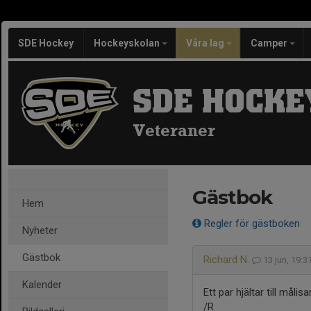
SDE Hockey
Hockeyskolan
Våra lag
Camper
SDE HOCKE
Veteraner
Gästbok
Hem
Regler för gästboken
Nyheter
Gästbok
Richard N.
13 jun, 19:
Kalender
Ett par hjältar till måli
/R