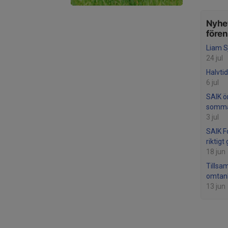
Nyhet
före
Liam S
24 jul
Halvtid
6 jul
SAIK ön
somma
3 jul
SAIK F
riktig
18 jun
Tillsa
omtan
13 jun