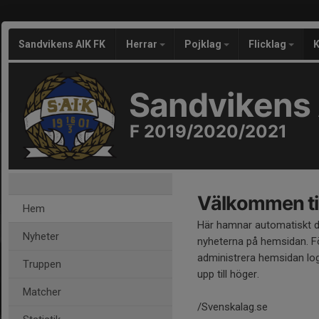
Sandvikens AIK FK
Herrar
Pojklag
Flicklag
K
Sandvikens 
F 2019/2020/2021
Välkommen til
Hem
Här hamnar automatiskt 
Nyheter
nyheterna på hemsidan. Fö
administrera hemsidan log
Truppen
upp till höger.
Matcher
/Svenskalag.se