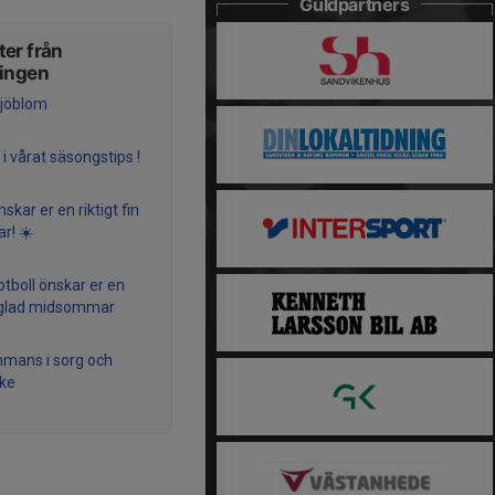
Guldpartners
er från
ningen
jöblom
 i vårat säsongstips !
skar er en riktigt fin
r! ☀️
otboll önskar er en
t glad midsommar
mmans i sorg och
ke