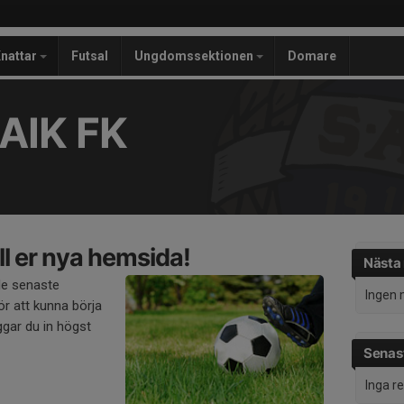
nattar
Futsal
Ungdomssektionen
Domare
AIK FK
l er nya hemsida!
Nästa
de senaste
Ingen 
r att kunna börja
gar du in högst
Senast
Inga r