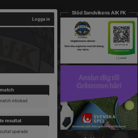
Stöd Sandvikens AIK FK
Logga in
 match
match inbokad
e resultat
esultat sparade