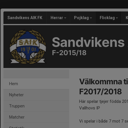
Sandvikens AIK FK
Herrar
Pojklag
Flicklag
K
Sandvikens 
F-2015/18
Välkommna ti
Hem
F2017/2018
Nyheter
Här spelar tjejer födda 2
Truppen
Vallhovs IP
Matcher
Vi spelar i både 7 mot 7 