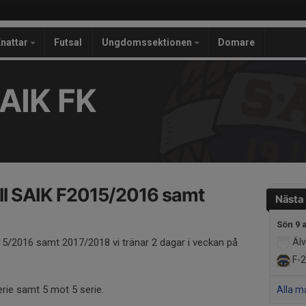
nattar
Futsal
Ungdomssektionen
Domare
AIK FK
ll SAIK F2015/2016 samt
Nästa
Sön 9 
015/2016 samt 2017/2018 vi tränar 2 dagar i veckan på
Älv
F-2
serie samt 5 mot 5 serie.
Alla m