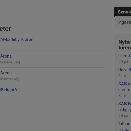
Senast
Inga r
eter
Älvkarleby IK Grön
Nyhet
före
Liam S
 Arena
24 jul
massens Väg 1
Halvtid
 Arena
6 jul
massens väg 1
SAIK ön
IK Huge Vit
somma
3 jul
SAIK F
riktig
18 jun
Tillsa
omtan