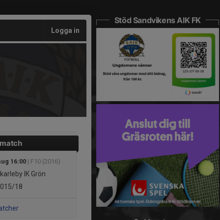
Stöd Sandvikens AIK FK
Logga in
 match
aug 16:00
| F10 (2016)
karleby IK Grön
015/18
atcher