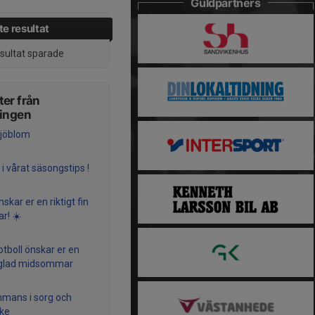
Guldpartners
e resultat
esultat sparade
er från
ningen
jöblom
 i vårat säsongstips !
skar er en riktigt fin
r! ☀️
otboll önskar er en
t glad midsommar
mmans i sorg och
ke