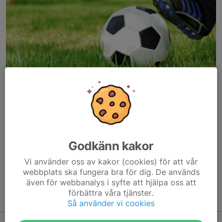
Här hamnar automatiskt de senaste nyheterna på hemsidan. För
att kunna börja administrera hemsidan loggar du in högst upp till
Godkänn kakor
höger.
Vi använder oss av kakor (cookies) för att vår
/Svenskalag.se
webbplats ska fungera bra för dig. De används
även för webbanalys i syfte att hjälpa oss att
förbättra våra tjänster.
Kommande aktiviteter
Så använder vi cookies