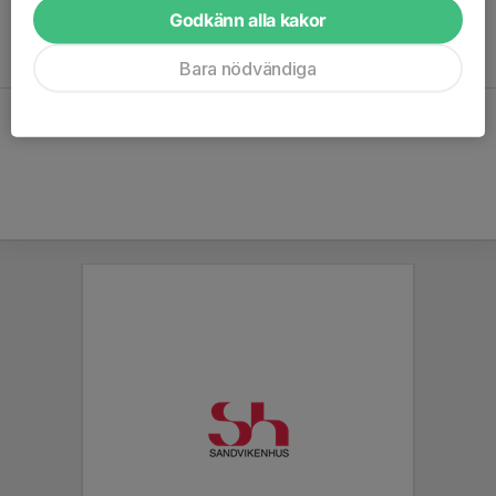
Godkänn alla kakor
Inga aktiviteter inbokade
Bara nödvändiga
Hela kalendern