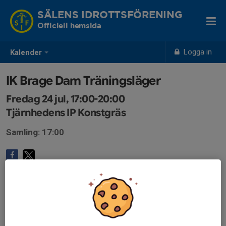
SÄLENS IDROTTSFÖRENING
Officiell hemsida
Logga in
Kalender
IK Brage Dam Träningsläger
Fredag 24 jul, 17:00-20:00
Tjärnhedens IP Konstgräs
Samling: 17:00