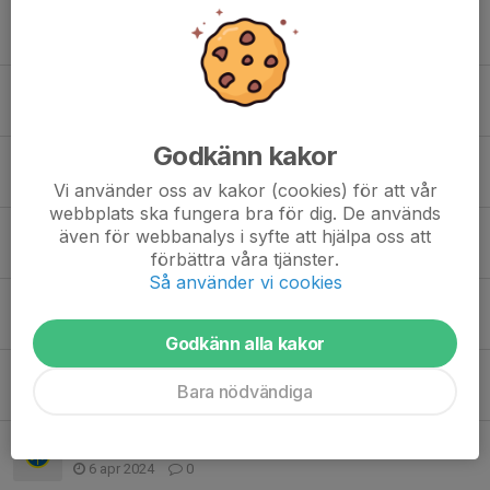
Välkommen på prova-på kväll med Friidrotten
22 maj, 08:04
0
FRIIDROTT - Vi söker tränare/ledare!
5 dec 2025
0
Godkänn kakor
Friidrott 2024
25 apr 2025
0
Vi använder oss av kakor (cookies) för att vår
webbplats ska fungera bra för dig. De används
Familjeläger
även för webbanalys i syfte att hjälpa oss att
6 sep 2024
0
förbättra våra tjänster.
Så använder vi cookies
TEAMSHOPPEN ÄR ÖPPEN!!
15 apr 2024
0
Godkänn alla kakor
PÅMINNELSE - Klädprovning
Bara nödvändiga
10 apr 2024
0
Klädprovning inför beställning
6 apr 2024
0