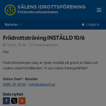
SÄLENS IDROTTSFÖRENING
Friidrottsverksamheten
Logga in
Nyheter
Friidrottsträning INSTÄLLD 10/6
10 jun, 16:36
0 kommentarer
Hej!
Friidrottsträningen idag är tyvärr inställd på grund av åska och
osäkra väderförhållanden. Vi ses nästa träningstillfälle!
Selma Svarf - Kansliet
0280- 59 30 60
/
info@salensif.se
Dela nyhet