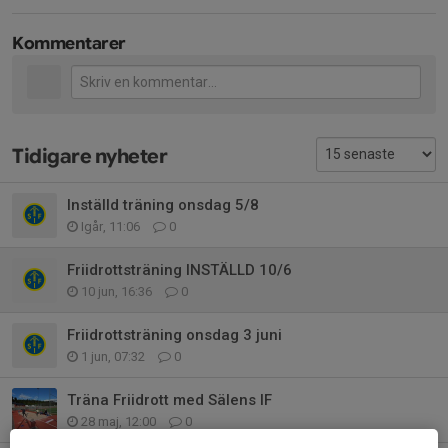
Kommentarer
Tidigare nyheter
Inställd träning onsdag 5/8
Igår, 11:06
0
Friidrottsträning INSTÄLLD 10/6
10 jun, 16:36
0
Friidrottsträning onsdag 3 juni
1 jun, 07:32
0
Träna Friidrott med Sälens IF
28 maj, 12:00
0