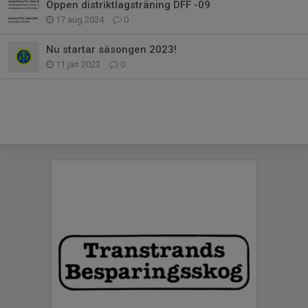
Öppen distriktlagsträning DFF -09
17 aug 2024
0
Nu startar säsongen 2023!
11 jan 2023
0