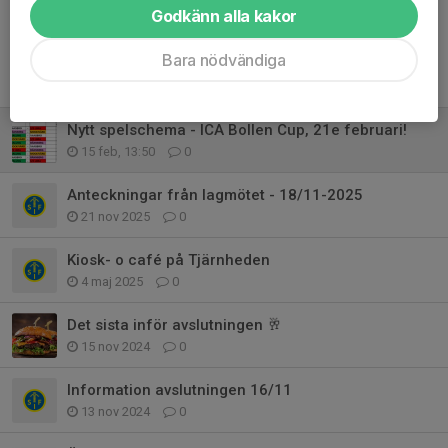
Godkänn alla kakor
Bara nödvändiga
Tidigare nyheter
Nytt spelschema - ICA Bollen Cup, 21e februari!
15 feb, 13:50
0
Anteckningar från lagmötet - 18/11-2025
21 nov 2025
0
Kiosk- o café på Tjärnheden
4 maj 2025
0
Det sista inför avslutningen 🥂
15 nov 2024
0
Information avslutningen 16/11
13 nov 2024
0