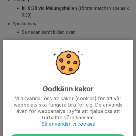
kl. 8:30 vid Malungshallen
(första matchen spelas kl.
9:30)
Spelschema
Se nedan samt bilden ovan.
Tid
Motståndare
Match 1:
9:30
Vansbro
Match 2:
11:15
Mockfjärd
Match 3:
13:00
Rännberg
Match 4:
14:45
Malung
Godkänn kakor
Dela nyhet
Vi använder oss av kakor (cookies) för att vår
webbplats ska fungera bra för dig. De används
även för webbanalys i syfte att hjälpa oss att
förbättra våra tjänster.
Så använder vi cookies
Kommentarer