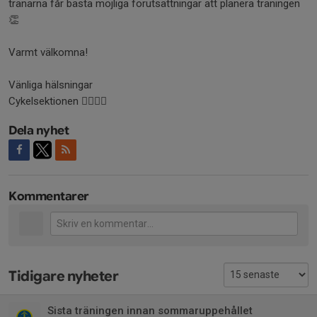
tränarna får bästa möjliga förutsättningar att planera träningen
👏
Varmt välkomna!
Vänliga hälsningar
Cykelsektionen 🚴‍♀️🚴‍♂️
Dela nyhet
Kommentarer
Tidigare nyheter
Sista träningen innan sommaruppehållet