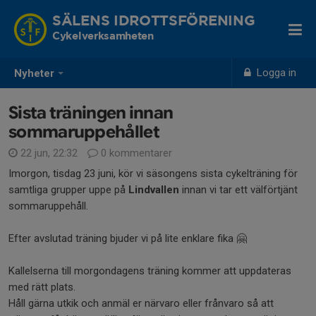
SÄLENS IDROTTSFÖRENING
Cykelverksamheten
Logga in
Nyheter
Sista träningen innan
sommaruppehållet
22 jun, 22:32
0 kommentarer
Imorgon, tisdag 23 juni, kör vi säsongens sista cykelträning för
samtliga grupper uppe på
Lindvallen
innan vi tar ett välförtjänt
sommaruppehåll.
Efter avslutad träning bjuder vi på lite enklare fika 🤗
Kallelserna till morgondagens träning kommer att uppdateras
med rätt plats.
Håll gärna utkik och anmäl er närvaro eller frånvaro så att