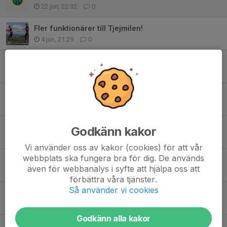
22 jun, 22:32
0
Fler funktionärer till Tjejmilen!
4 jun, 21:29
0
En Cykeldag att minnas!
31 maj, 21:30
1
Cykeldag i Trysil
26 maj, 21:55
1
Ny dag för Föräldramöte Cykel!
Godkänn kakor
10 maj, 21:12
0
Vi använder oss av kakor (cookies) för att vår
webbplats ska fungera bra för dig. De används
Påminnelse om funktionärsuppdrag Tjejmilen 2026
även för webbanalys i syfte att hjälpa oss att
5 maj, 08:45
0
förbättra våra tjänster.
Så använder vi cookies
Sista dagen att beställa kläder
3 maj, 09:06
0
Godkänn alla kakor
Webshopen är öppen!