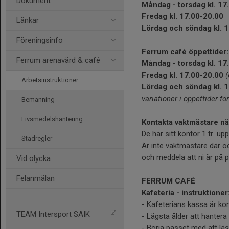
Dokument
Måndag - torsdag kl. 17
Fredag kl. 17.00-20.00
Länkar
Lördag och söndag kl. 
Föreningsinfo
Ferrum café öppettider:
Ferrum arenavärd & café
Måndag - torsdag kl. 17
Fredag kl. 17.00-20.00
Arbetsinstruktioner
Lördag och söndag kl. 
variationer i öppettider 
Bemanning
Livsmedelshantering
Kontakta vaktmästare när
De har sitt kontor 1 tr. up
Städregler
Är inte vaktmästare där o
och meddela att ni är på p
Vid olycka
Felanmälan
FERRUM CAFÉ
Kafeteria - instruktioner
- Kafeterians kassa är kon
TEAM Intersport SAIK
- Lägsta ålder att hantera
- Börja passet med att läs