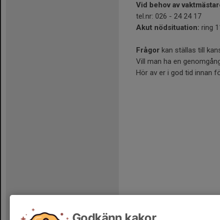
Vid behov av vaktmästar
tel.nr: 026 - 24 24 17
Akut nödsituation:
ring 
Frågor
kan ställas till kan
Vill man ha en genomgång i
Hör av er i god tid innan f
Godkänn kakor