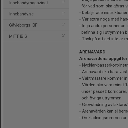
Innebandymagazinet
för vad som ska göras vi
- Detaljerade instruktioner
Innebandy.se
- Var extra noga med han
Gävleborgs IBF
- Inga andra personer än 
befinna sig i utrymmen b
MITT iBIS
- Tänk på att det inte är m
ARENAVÄRD
Arenavärdens uppgifter
- Nycklar/passerkort/instr
- Arenavärd ska bära väs
- Vaktmästare kommer inst
- Värden ska vara minst 1
under passet: korridorer,
och övriga utrymmen.
- Grovstädning av läktare/
- Arenavärden kan ej bema
- Omklädningsrummen är r