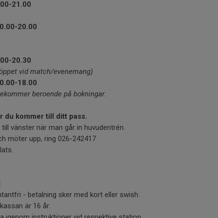
.00-21.00
10.00-20.00
.00-20.30
(öppet vid match/evenemang)
10.00-18.00
förekommer beroende på bokningar.
 du kommer till ditt pass.
p till vänster när man går in huvudentrén.
ch möter upp, ring 026-242417
lats.
:
tantfri - betalning sker med kort eller swish.
 kassan är 16 år.
a igenom instruktioner vid respektive station