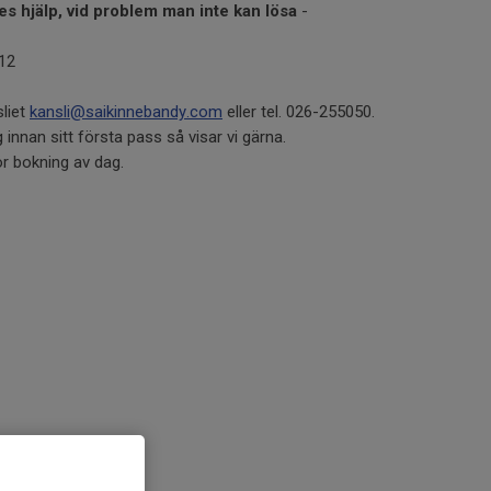
es hjälp, vid problem man
inte kan lösa
-
112
sliet
kansli@saikinnebandy.com
eller tel. 026-255050.
nnan sitt första pass så visar vi gärna.
ör bokning av dag.