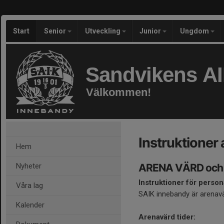
Start
Senior
Utveckling
Junior
Ungdom
Sandvikens A
Välkommen!
Instruktioner
Hem
Nyheter
ARENA VÄRD och
Instruktioner för person
Våra lag
SAIK innebandy är arenav
Kalender
Arenavärd tider: