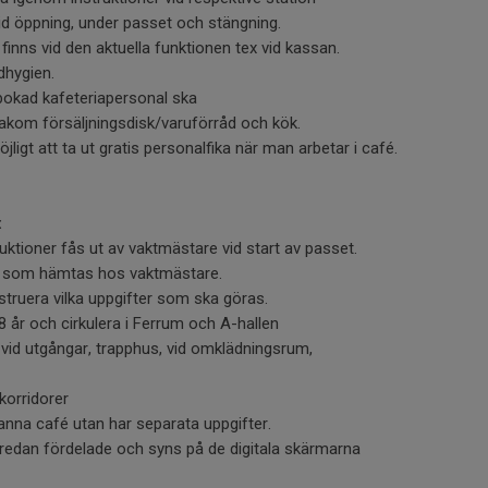
d öppning, under passet och stängning.
 finns vid den aktuella funktionen tex vid kassan.
dhygien.
bokad kafeteriapersonal ska
akom försäljningsdisk/varuförråd och kök.
öjligt att ta ut gratis personalfika när man arbetar i café.
:
uktioner fås ut av vaktmästare vid start av passet.
t som hämtas hos vaktmästare.
ruera vilka uppgifter som ska göras.
8 år och cirkulera i Ferrum och A-hallen
 vid utgångar, trapphus, vid omklädningsrum,
korridorer
nna café utan har separata uppgifter.
edan fördelade och syns på de digitala skärmarna