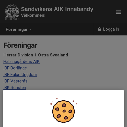
Sandvikens AIK Innebandy
Välkommen!
Logga in
Föreningar
Föreningar
Herrar Division 1 Östra Svealand
Hälsinggårdens AIK
IBF Borlänge
IBF Falun Ungdom
IBF Västerås
IBK Runsten
Insjöns BK
KAIS Mora IF
Kumla IBK
Skälby IBK
Surahammars IBF
Örebro SK IBK