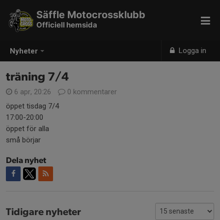
Säffle Motocrossklubb
Officiell hemsida
Logga in
Nyheter
träning 7/4
6 apr, 20:26
0 kommentarer
öppet tisdag 7/4
17:00-20:00
öppet för alla
små börjar
Dela nyhet
Tidigare nyheter