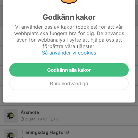
träning 7/4
Godkänn kakor
6 apr, 20:26
0
Vi använder oss av kakor (cookies) för att vår
PÅSKÖPPET
webbplats ska fungera bra för dig. De används
även för webbanalys i syfte att hjälpa oss att
4 apr, 12:24
0
förbättra våra tjänster.
Så använder vi cookies
Premiär öppning
21 mar, 19:34
0
Godkänn alla kakor
Beställning tröjor
16 mar, 15:07
0
Bara nödvändiga
Arbetsdag
12 mar, 16:27
1
Årsmöte
25 jan, 19:47
0
Träningsdag Hagfors!