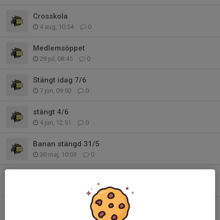
Crosskola
4 aug, 10:54
0
Medlemsöppet
28 jul, 08:45
0
Stängt idag 7/6
7 jun, 09:50
0
stängt 4/6
4 jun, 12:51
0
Banan stängd 31/5
30 maj, 10:03
0
Stängt idag 14/5.
14 maj, 08:45
0
Träning 12/4 13:00-17:00
10 apr, 21:38
0