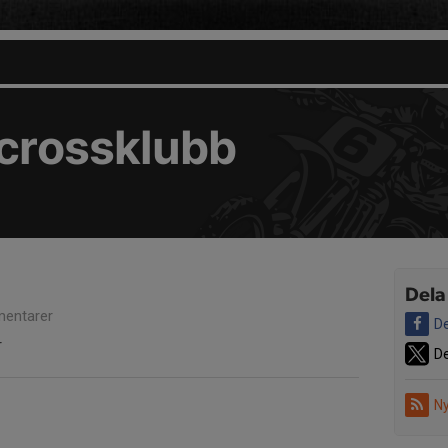
ocrossklubb
Dela
entarer
De
r
De
Ny