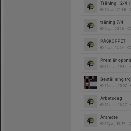
Träning 12/4 
10 apr, 21:38
träning 7/4
6 apr, 20:26
PÅSKÖPPET
4 apr, 12:24
Premiär öppni
21 mar, 19:34
Beställning trö
16 mar, 15:07
Arbetsdag
12 mar, 16:27
Årsmöte
25 jan, 19:47