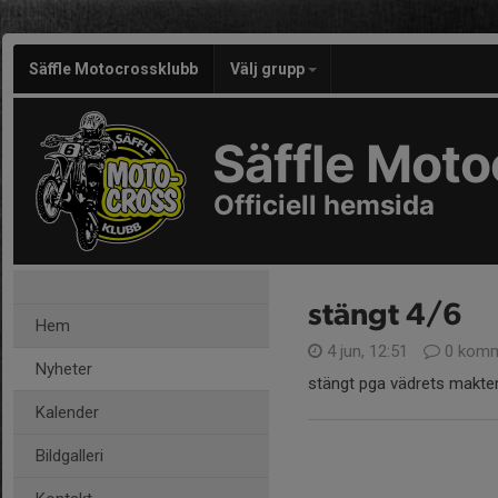
Säffle Motocrossklubb
Välj grupp
Säffle Mot
Officiell hemsida
stängt 4/6
Hem
4 jun, 12:51
0 komm
Nyheter
stängt pga vädrets makte
Kalender
Bildgalleri