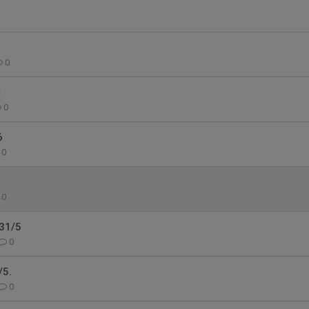
0
t
0
6
0
0
31/5
0
/5.
0