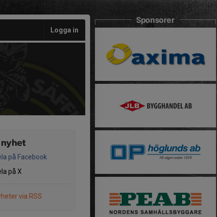
Sponsorer
Logga in
 nyhet
la på Facebook
la på X
heter via RSS