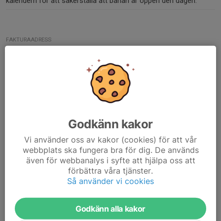
kalendern för att säkerställa att banan är öppen den dagen.
FAKTURAADRESS
Säffle Motocrossklubb
C/O: Johan Samuelsson
Älvhagsgatan 5
661 40 SÄFFLE
MEJLA PDF-FAKTUROR TILL
info@safflemotocross.se
Godkänn kakor
FÖRENINGSNUMMER
12736
Vi använder oss av kakor (cookies) för att vår
webbplats ska fungera bra för dig. De används
ORG. NUMMER
även för webbanalys i syfte att hjälpa oss att
874400-7892
förbättra våra tjänster.
Så använder vi cookies
BANKGIRO
826-7528
Godkänn alla kakor
SWISH-NUMMER