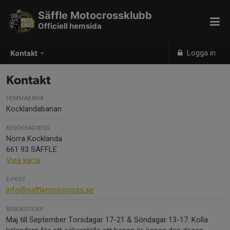
Säffle Motocrossklubb
Officiell hemsida
Logga in
Kontakt
Kontakt
HEMMABANA
Kocklandabanan
BESÖKSADRESS
Norra Kocklanda
661 93 SÄFFLE
Visa karta
E-POST
info@safflemotocross.se
BESÖKSTIDER
Maj till September Torsdagar 17-21 & Söndagar 13-17. Kolla