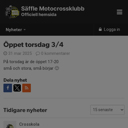
Säffle Motocrossklubb
Officiell hemsida
Logga in
Nyheter
Öppet torsdag 3/4
31 mar 2025
0 kommentarer
På torsdag är de öppet 17-20
små och stora, små börjar 🙂
Dela nyhet
Tidigare nyheter
Crosskola