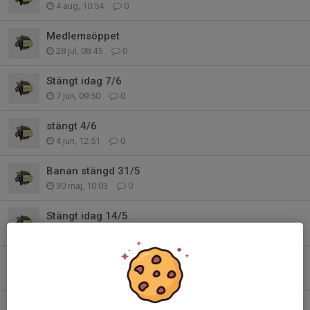
4 aug, 10:54
0
Medlemsöppet
28 jul, 08:45
0
Stängt idag 7/6
7 jun, 09:50
0
stängt 4/6
4 jun, 12:51
0
Banan stängd 31/5
30 maj, 10:03
0
Stängt idag 14/5.
14 maj, 08:45
0
Träning 12/4 13:00-17:00
10 apr, 21:38
0
träning 7/4