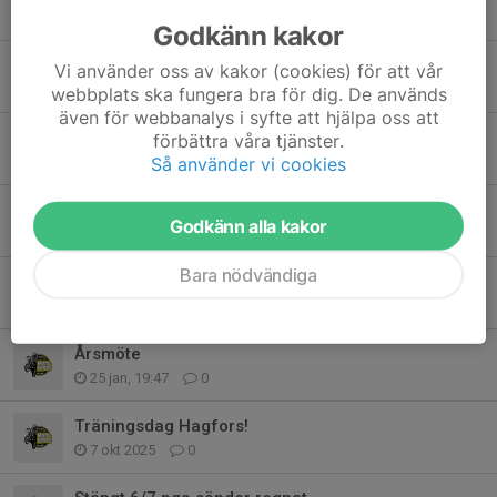
6 apr, 20:26
0
Godkänn kakor
PÅSKÖPPET
Vi använder oss av kakor (cookies) för att vår
4 apr, 12:24
0
webbplats ska fungera bra för dig. De används
även för webbanalys i syfte att hjälpa oss att
Premiär öppning
förbättra våra tjänster.
Så använder vi cookies
21 mar, 19:34
0
Beställning tröjor
Godkänn alla kakor
16 mar, 15:07
0
Bara nödvändiga
Arbetsdag
12 mar, 16:27
1
Årsmöte
25 jan, 19:47
0
Träningsdag Hagfors!
7 okt 2025
0