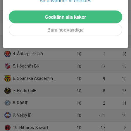
Så använder vi cookies
P16 Nordvästra A, vår
M
+/-
P
Godkänn alla kakor
1. Svalövs BK/Kågeröds BoIF
10
36
28
Bara nödvändiga
2. BK Fram
10
3
19
3. FC Stars
10
17
18
4. Åstorps FF blå
10
1
16
5. Höganäs BK
10
17
15
6. Spanska Akademin FF
10
9
15
7. Ekets GoIF
10
-8
15
8. Råå IF
10
2
11
9. Vejby IF
10
-11
10
10. Hittarps IK svart
10
-17
8