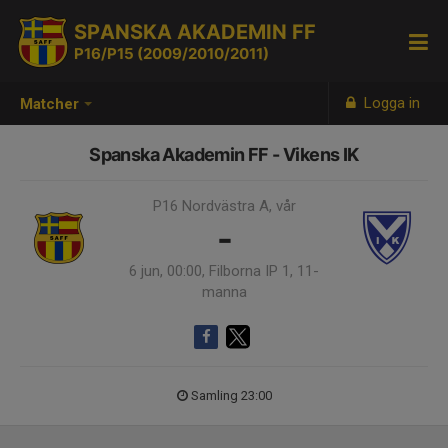
SPANSKA AKADEMIN FF
P16/P15 (2009/2010/2011)
Logga in
Matcher
Spanska Akademin FF - Vikens IK
P16 Nordvästra A, vår
-
6 jun, 00:00, Filborna IP 1, 11-
manna
Samling 23:00