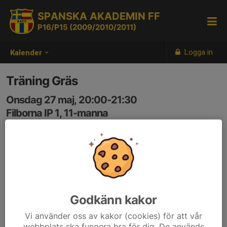
SPANSKA AKADEMIN FF
P16/P15 (2009/2010/2011)
Logga in
Kalender
Träning Gräs
Onsdag 27 maj, 20:00-21:30
Filborna IP 1, 11-manna
Samling: 20:00
Godkänn kakor
Vi använder oss av kakor (cookies) för att vår
webbplats ska fungera bra för dig. De används