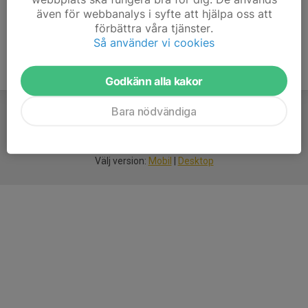
även för webbanalys i syfte att hjälpa oss att
förbättra våra tjänster.
Så använder vi cookies
Godkänn alla kakor
Bara nödvändiga
För
smarta
idrottsföreningar
Välj version:
Mobil
|
Desktop