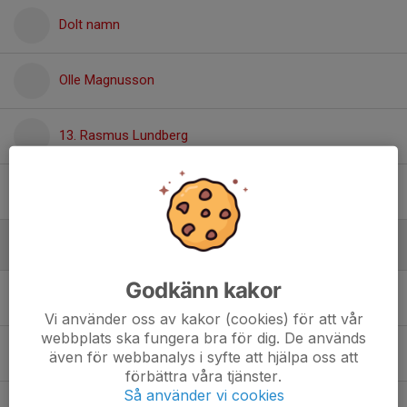
Dolt namn
Olle Magnusson
13. Rasmus Lundberg
Robin Follin Appeltoft
Forwards
Godkänn kakor
Axel Magnusson
Vi använder oss av kakor (cookies) för att vår
webbplats ska fungera bra för dig. De används
Dolt namn
även för webbanalys i syfte att hjälpa oss att
förbättra våra tjänster.
Så använder vi cookies